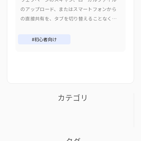
のアップロード、またはスマートフォンから
の直接共有を、タブを切り替えることなくす
べて行えます。なぜ追加フローを変更したの
か V1では、コンテンツを追加するには適切な
#初心者向け
ものを選択する必要がありました。
カテゴリ
タグ