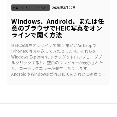
2026年3月22日
チュートリアル・ハウツー
Windows、Android、または任
意のブラウザでHEIC写真をオン
ラインで開く方法
HEIC写真をオンラインで開く 誰かがAirDropで
iPhoneの写真を送ってきたとします。それらを
Windows Explorerにドラッグ＆ドロップし、ダブ
ルクリックすると、空白のプレビューが表示された
り、コーデックエラーが発生したりします。
AndroidやWindowsは常にHEICをきれいに処理でき
るわけではなく、公式の解決策であるAppleのHEIF
拡張機能のインストールや、サードパーティ製の購
入は