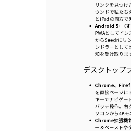
リンクを見つけた
ウンドで私たちの
とiPadの両
Android 5
PWAとしてイン
からSeedrに
ンドラーとして
知を受け取ります
デスクトップ
Chrome、Firef
を直接ページに
キーでナビゲート、
バッチ操作。右
ソコンから4K
Chrome拡張機
ー＆ペーストや