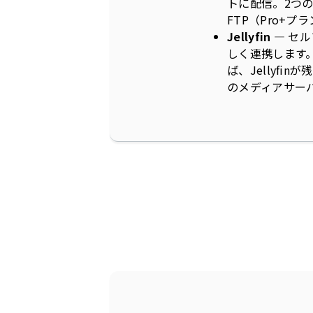
トに配信。2つの
FTP（Pro+プ
Jellyfin
— セル
しく連携します。
ば、Jellyf
のメディアサー