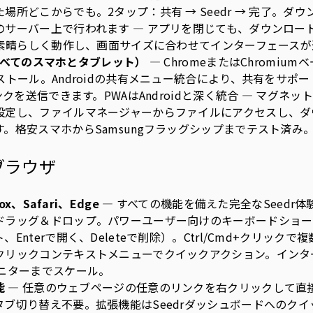
場所どこからでも。2タップ：共有 → Seedr → 完了。ダ
サーバー上で行われます — アプリを閉じても、ダウンロードは
方で素晴らしく動作し、画面サイズに合わせてインターフェース
+（すべてのスマホとタブレット）
— ChromeまたはChromiu
ストール。Androidの共有メニュー統合により、共有をサポ
リンクを送信できます。PWAはAndroidと深く統合 — マグネ
設定し、ファイルマネージャーからファイルにアクセスし、ダ
。格安スマホからSamsungフラッグシップまでテスト済み
ブラウザ
ox、Safari、Edge
— すべての機能を備えた完全なSeedr
ドラッグ＆ドロップ。パワーユーザー向けのキーボードショー
Enterで開く、Deleteで削除）。Ctrl/Cmd+クリック
クリックコンテキストメニューでクイックアクション。インタ
モニターまでスケール。
能
— 任意のウェブページの任意のリンクを右クリックして直接S
タブ切り替え不要。拡張機能はSeedrダッシュボードへのク