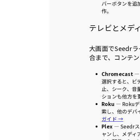
バーボタンを追加。
作。
テレビとメデ
大画面でSeed
合まで、コンテン
Chromecast
—
選択すると、ビ
止、シーク、音
ションも他方を
Roku
— Rok
索し、他のデバ
ガイド →
Plex
— Seed
ャンし、メディ