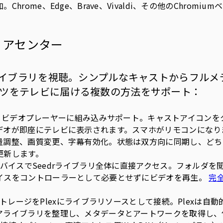
Chrome、Edge、Brave、Vivaldi、その他のChromi
ィアセンター
rライブラリを視聴。シンプルなキャストからフル
ツをテレビに届ける複数の方法をサポート：
 ビデオプレーヤーに組み込みサポート。キャストアイコンを
デオが即座にテレビに表示されます。スマホがリモコンになりま
量調整、画質変更、字幕有効化。状態は双方向に同期し、どち
更新します。
uデバイスでSeedrライブラリ全体に直接アクセス。フォルダ
イスをコントローラーとして必要とせずにビデオを再生。
完全
rストレージをPlexにライブラリソースとして接続。Plexは自
アライブラリを整理し、メタデータとアートワークを取得し、任