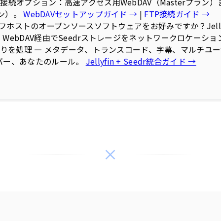
接続オプション：高速アクセス用WebDAV（Masterプラン
ラン）。
WebDAVセットアップガイド →
|
FTP接続ガイド →
フホストのオープンソースソフトウェアをお好みですか？Jellyf
WebDAV経由でSeedrストレージをネットワークロケーシ
inが残りを処理 — メタデータ、トランスコード、字幕、マルチ
バー、あなたのルール。
Jellyfin + Seedr統合ガイド →