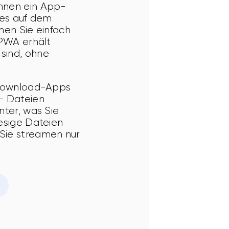
Ihnen ein App-
 es auf dem 
hen Sie einfach 
 PWA erhält 
sind, ohne 
e Download-Apps 
— Dateien 
nter, was Sie 
esige Dateien 
Sie streamen nur 