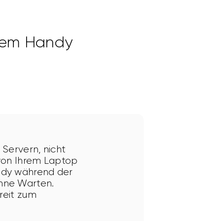
dem Handy
 Servern, nicht 
von Ihrem Laptop 
ndy während der 
hne Warten. 
reit zum 