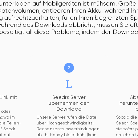
runterladen auf Mobilgeräten ist mühsam. Große
Datenvolumen, entleeren Ihren Akku, während Ihr
 aufrechtzuerhalten, füllen Ihren begrenzten Sp
während des Downloads abbricht, müssen Sie oft
eseitigt all diese Probleme, indem der Download
Link mit
Seedrs Server
Abs
übernehmen den
herunte
Download
b
 oder 
ndwo im 
Unsere Server rufen die Datei 
Sobald die
die Teilen-
über Hochgeschwindigkeits-
Seedr-Spei
f Seedr. 
Rechenzentrumsverbindungen 
sie sofort
t auf 
ab. Ihr Handy bleibt kühl (kein 
ansehen (v