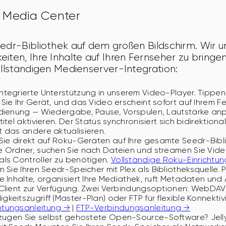
 Media Center
edr-Bibliothek auf dem großen Bildschirm. Wir u
iten, Ihre Inhalte auf Ihren Fernseher zu bringe
ollständigen Medienserver-Integration:
ntegrierte Unterstützung in unserem Video-Player. Tippen
Sie Ihr Gerät, und das Video erscheint sofort auf Ihrem Fe
edienung — Wiedergabe, Pause, Vorspulen, Lautstärke an
itel aktivieren. Der Status synchronisiert sich bidirektion
 das andere aktualisieren.
Sie direkt auf Roku-Geräten auf Ihre gesamte Seedr-Bibli
e Ordner, suchen Sie nach Dateien und streamen Sie Vide
ls Controller zu benötigen.
Vollständige Roku-Einrichtu
 Sie Ihren Seedr-Speicher mit Plex als Bibliotheksquelle. 
e Inhalte, organisiert Ihre Mediathek, ruft Metadaten und 
Client zur Verfügung. Zwei Verbindungsoptionen: WebDAV 
keitszugriff (Master-Plan) oder FTP für flexible Konnektivi
tungsanleitung →
|
FTP-Verbindungsanleitung →
ugen Sie selbst gehostete Open-Source-Software? Jellyfi