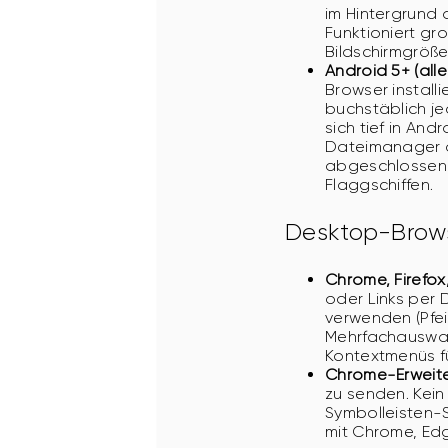
im Hintergrund 
Funktioniert gr
Bildschirmgröß
Android 5+ (all
Browser install
buchstäblich je
sich tief in And
Dateimanager a
abgeschlossen 
Flaggschiffen.
Desktop-Brow
Chrome, Firefox
oder Links per 
verwenden (Pfei
Mehrfachauswahl
Kontextmenüs fü
Chrome-Erweit
zu senden. Kein
Symbolleisten-S
mit Chrome, Ed