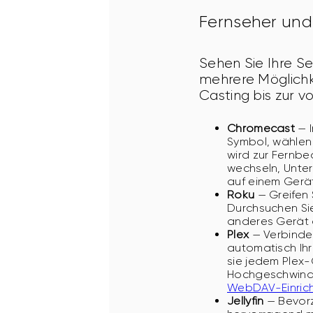
Fernseher und
Sehen Sie Ihre Se
mehrere Möglichke
Casting bis zur v
Chromecast
— I
Symbol, wählen 
wird zur Fernb
wechseln, Untert
auf einem Gerät
Roku
— Greifen 
Durchsuchen Si
anderes Gerät a
Plex
— Verbinden
automatisch Ihr
sie jedem Plex-
Hochgeschwindig
WebDAV-Einrich
Jellyfin
— Bevorz