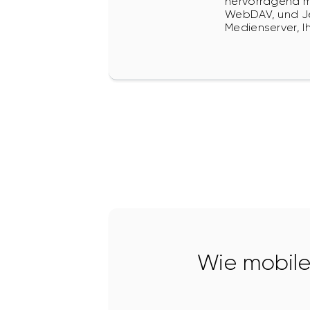
hervorragend mi
WebDAV, und Jel
Medienserver, I
Wie mobiles