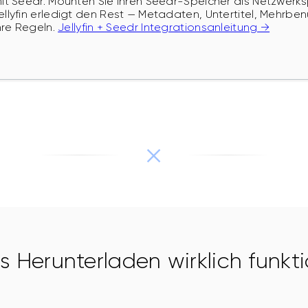
t Seedr. Mounten Sie Ihren Seedr-Speicher als Netzwerks
lyfin erledigt den Rest — Metadaten, Untertitel, Mehrbenut
hre Regeln.
Jellyfin + Seedr Integrationsanleitung →
 Herunterladen wirklich funkti