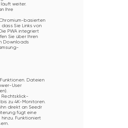
läuft weiter.
n Ihre
Chromium-basierten
 dass Sie Links von
Die PWA integriert
ifen Sie über Ihren
nn Downloads
Samsung-
 Funktionen. Dateien
Power-User
en).
 Rechtsklick-
 bis zu 4K-Monitoren.
ihn direkt an Seedr
terung fügt eine
hinzu. Funktioniert
ern.