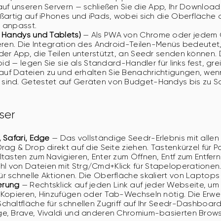
auf unseren Servern — schließen Sie die App, Ihr Download 
oßartig auf iPhones und iPads, wobei sich die Oberfläche a
e anpasst.
e Handys und Tablets)
— Als PWA von Chrome oder jedem 
ieren. Die Integration des Android-Teilen-Menüs bedeutet,
der App, die Teilen unterstützt, an Seedr senden können. 
roid — legen Sie sie als Standard-Handler für links fest, gre
uf Dateien zu und erhalten Sie Benachrichtigungen, we
sind. Getestet auf Geräten von Budget-Handys bis zu 
ser
, Safari, Edge
— Das vollständige Seedr-Erlebnis mit allen
Drag & Drop direkt auf die Seite ziehen. Tastenkürzel für 
ltasten zum Navigieren, Enter zum Öffnen, Entf zum Entfern
 von Dateien mit Strg/Cmd+Klick für Stapeloperationen.
r schnelle Aktionen. Die Oberfläche skaliert von Laptops
erung
— Rechtsklick auf jeden Link auf jeder Webseite, um 
 Kopieren, Hinzufügen oder Tab-Wechseln nötig. Die Erwei
chaltfläche für schnellen Zugriff auf Ihr Seedr-Dashboard 
ge, Brave, Vivaldi und anderen Chromium-basierten Brows