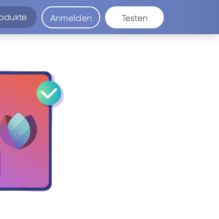
odukte
Anmelden
Testen