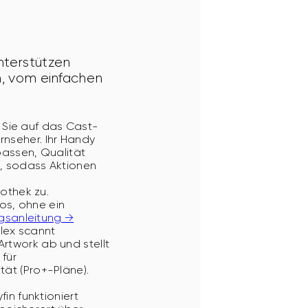
nterstützen 
n, vom einfachen 
 Sie auf das Cast-
rnseher. Ihr Handy
passen, Qualität
al, sodass Aktionen
othek zu.
os, ohne ein
ngsanleitung →
Plex scannt
Artwork ab und stellt
für
tät (Pro+-Pläne).
n funktioniert