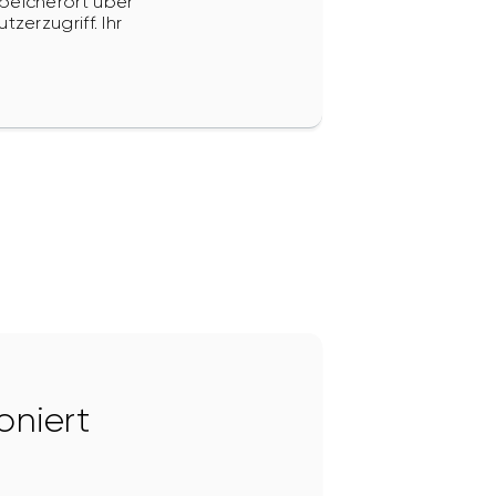
peicherort über
zerzugriff. Ihr
oniert