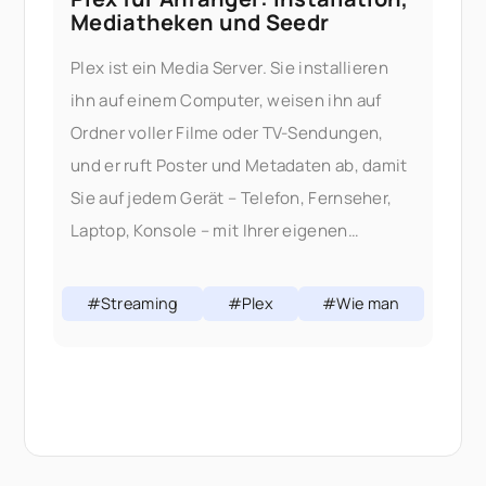
Mediatheken und Seedr
Plex ist ein Media Server. Sie installieren
ihn auf einem Computer, weisen ihn auf
Ordner voller Filme oder TV-Sendungen,
und er ruft Poster und Metadaten ab, damit
Sie auf jedem Gerät – Telefon, Fernseher,
Laptop, Konsole – mit Ihrer eigenen
Mediathek ansehen können. Dieser
Leitfaden führt einen kompletten Anfänger
#Streaming
#Plex
#Wie man
durch