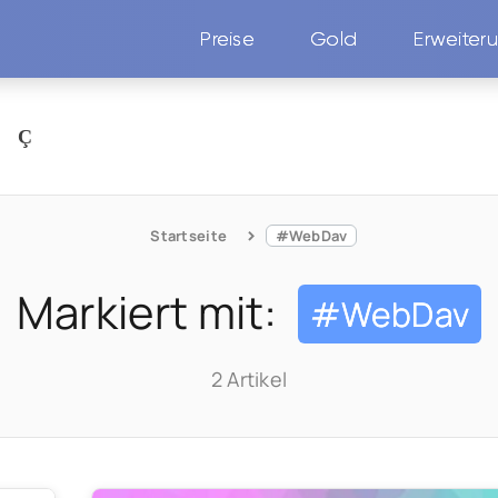
Preise
Gold
Erweiter
N
Startseite
#WebDav
Markiert mit:
#WebDav
2 Artikel