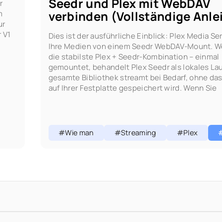
Seedr und Plex mit WebDAV
r
verbinden (Vollständige Anle
m
ur
 V1
Dies ist der ausführliche Einblick: Plex Media Ser
Ihre Medien von einem Seedr WebDAV-Mount. W
die stabilste Plex + Seedr-Kombination – einmal
gemountet, behandelt Plex Seedr als lokales Lau
gesamte Bibliothek streamt bei Bedarf, ohne da
auf Ihrer Festplatte gespeichert wird. Wenn Sie
#Wie man
#Streaming
#Plex