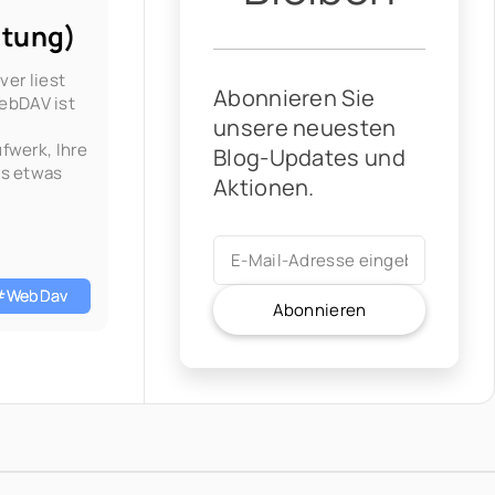
itung)
ver liest
Abonnieren Sie
ebDAV ist
unsere neuesten
fwerk, Ihre
Blog-Updates und
ss etwas
Aktionen.
#WebDav
Abonnieren