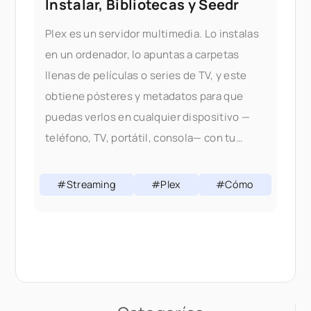
Instalar, Bibliotecas y Seedr
Plex es un servidor multimedia. Lo instalas
en un ordenador, lo apuntas a carpetas
llenas de películas o series de TV, y este
obtiene pósteres y metadatos para que
puedas verlos en cualquier dispositivo —
teléfono, TV, portátil, consola— con tu
propia biblioteca. Esta guía lleva a un
principiante completo a través de
#Streaming
#Plex
#Cómo