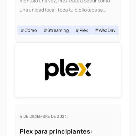
móntalo una vez, Plex trata a Seedr como
una unidad local, toda tu biblioteca se
transmite bajo demanda sin nada guardado
en tu disco. Si eres
#Cómo
#Streaming
#Plex
#WebDav
4 DE DICIEMBRE DE 2024
Plex para principiantes: