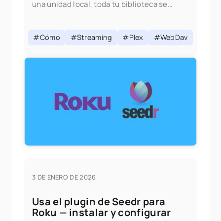
una unidad local, toda tu biblioteca se
transmite bajo demanda sin nada guardado
en tu disco. Si eres
#Cómo
#Streaming
#Plex
#WebDav
3 DE ENERO DE 2026
Usa el plugin de Seedr para
Roku — instalar y configurar