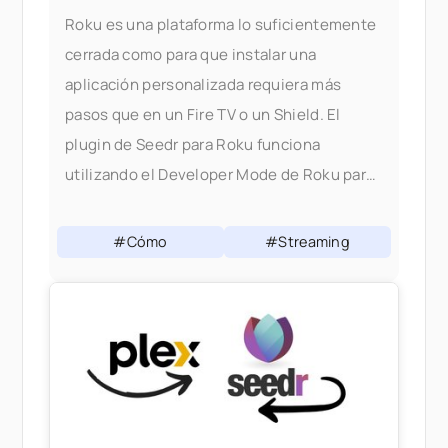
Roku es una plataforma lo suficientemente
cerrada como para que instalar una
aplicación personalizada requiera más
pasos que en un Fire TV o un Shield. El
plugin de Seedr para Roku funciona
utilizando el Developer Mode de Roku para
cargar el canal desde tu computadora. Una
vez instalado, se comporta como cualquier
#Cómo
#Streaming
otro canal de Roku.