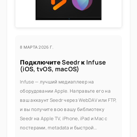
8 МАРТА 2026 Г.
Подключите Seedr к Infuse
(iOS, tvOS, macOS)
Infuse — лучший медиаплеер на
оборудовании Apple. Направьте его на
ваш аккаунт Seedr через WebDAV или FTP,
и вы получите всю вашу библиотеку
Seedr на Apple TV, iPhone, iPad и Mac с
постерами, metadata и быстрой
перемоткой — без сервера Plex, без