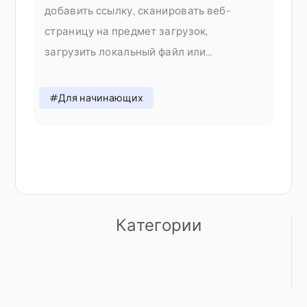
добавить ссылку, сканировать веб-
страницу на предмет загрузок,
загрузить локальный файл или
поделиться прямо с телефона — все это
без переключения вкладок. Почему мы
#Для начинающих
изменили процесс добавления В V1
добавление контента означало выбор
правильного
Категории