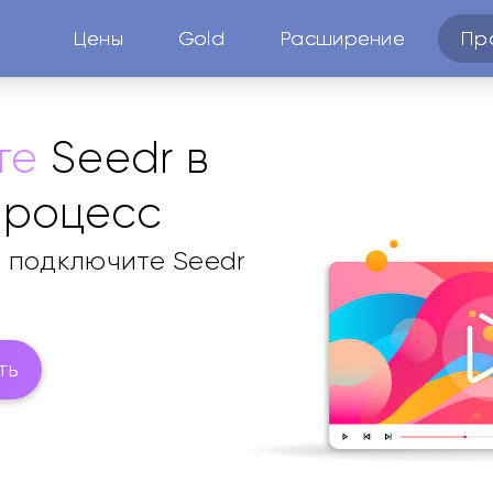
Цены
Gold
Расширение
Пр
те
Seedr в
процесс
 — подключите Seedr
ть