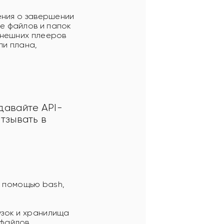
ения о завершении
е файлов и папок
внешних плееров
ли плана,
давайте API-
тзывать в 
 помощью bash,
узок и хранилища
файлов,