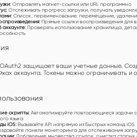
узки:
Отправлять магнет-ссылки или URL программно
ус:
Отслеживать прогресс загрузки, получать уведомл
лами:
Список, переименование, перемещение, удалени
оспроизведения:
Прямые ссылки воспроизведения для 
 аккаунте:
Проверять использование хранилища, дета
особность
ция
 OAuth2 защищает ваши учетные данные. Соз
йках аккаунта. Токены можно ограничивать и о
пользования
ие скрипты:
Автоматизируйте повторяющиеся задачи с
ого языка
ды iOS:
Вызывайте API напрямую из Быстрых команд iOS
здавайте панели мониторинга для отслеживания загр
рации:
Добавление множества ссылок, очистка старых 