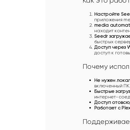
Как это рабо
Настройте Seed
приложения me
media automati
находит контен
Seedr загружае
быстрых серве
Доступ через 
доступ к гото
Почему испол
Не нужен лока
включенный ПК.
Быстрые загруз
интернет-сое
Доступ отовсю
Работает с Plex/
Поддерживае