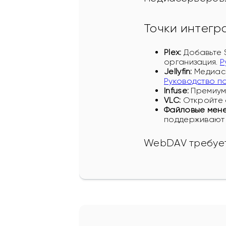
Точки интегр
Plex:
Добавьте S
организация.
Р
Jellyfin:
Медиасе
Руководство п
Infuse:
Премиум 
VLC:
Откройте 
Файловые мен
поддерживают
WebDAV требует 