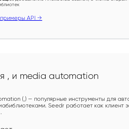
иблиотек
 примеры API →
я , и media automation
omation (,) — популярные инструменты для ав
абиблиотеками. Seedr работает как клиент з
.