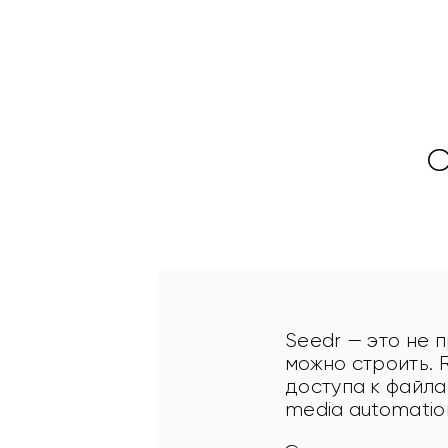
Полный доступ к API. Работает с ваши
инструментами.
С
Seedr — это не 
можно строить. 
доступа к файлам
media automatio