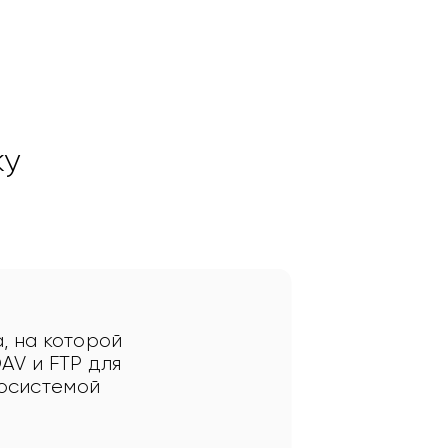
ку
, на которой 
AV и FTP для 
косистемой 