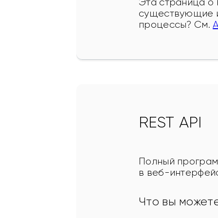
Эта страница о 
существующие и
процессы? См. 
REST API
Полный программ
в веб-интерфейс
Что вы может