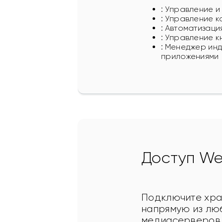
:
Управление и
:
Управление к
:
Автоматизация
:
Управление кн
:
Менеджер инд
приложениями
Доступ W
Подключите хран
напрямую из лю
медиасерверов