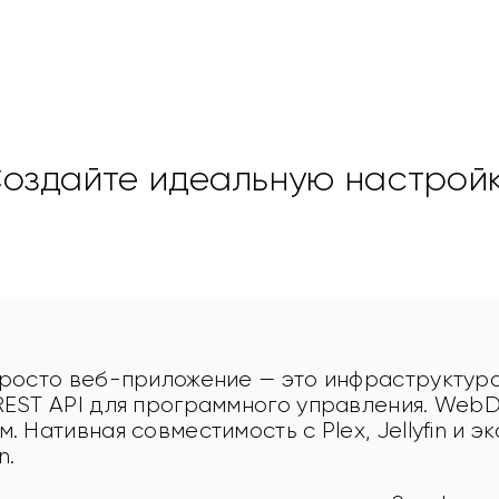
ми существующими
оздайте идеальную настрой
просто веб-приложение — это инфраструктура
REST API для программного управления. WebD
. Нативная совместимость с Plex, Jellyfin и э
n.