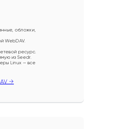
анные, обложки,
ой WebDAV.
сетевой ресурс.
ую из Seedr.
еры Linux — все
DAV →