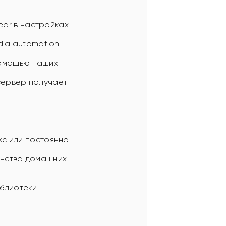
edr в настройках
ia automation
помощью наших
сервер получает
с или постоянно
нства домашних
иблиотеки