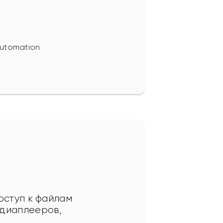
utomation
оступ к файлам 
диаплееров, 