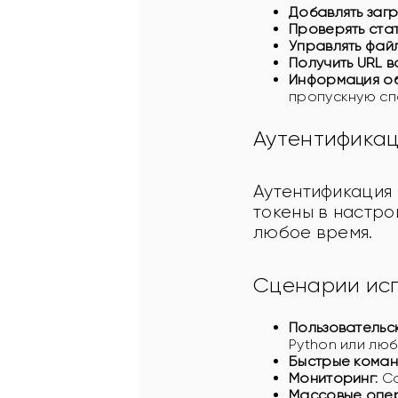
Добавлять загр
Проверять стат
Управлять фай
Получить URL в
Информация об
пропускную сп
Аутентифика
Аутентификация
токены в настро
любое время.
Сценарии ис
Пользовательск
Python или люб
Быстрые коман
Мониторинг:
Со
Массовые опе