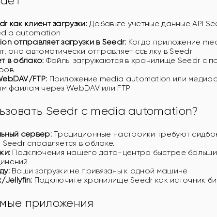
тает
r как клиент загрузки:
Добавьте учетные данные API Se
dia automation
on отправляет загрузки в Seedr:
Когда приложение med
т, оно автоматически отправляет ссылку в Seedr
т в облако:
Файлы загружаются в хранилище Seedr с 
ров
WebDAV/FTP:
Приложение media automation или медиа
вым файлам через WebDAV или FTP
ьзовать Seedr с media automation?
льный сервер:
Традиционные настройки требуют сидбок
 Seedr справляется в облаке.
ки:
Подключения нашего дата-центра быстрее больши
динений
ду:
Ваши загрузки не привязаны к одной машине
Jellyfin:
Подключите хранилище Seedr как источник б
мые приложения