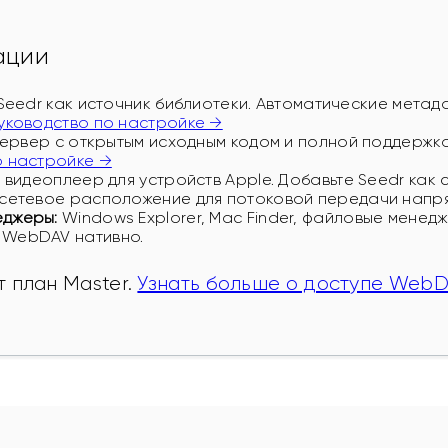
ации
eedr как источник библиотеки. Автоматические метад
уководство по настройке →
рвер с открытым исходным кодом и полной поддержк
о настройке →
видеоплеер для устройств Apple. Добавьте Seedr как 
сетевое расположение для потоковой передачи напрям
еджеры:
Windows Explorer, Mac Finder, файловые менедж
 WebDAV нативно.
план Master. 
Узнать больше о доступе Web