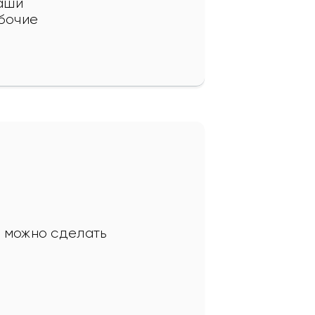
аши 
бочие 
 можно сделать 