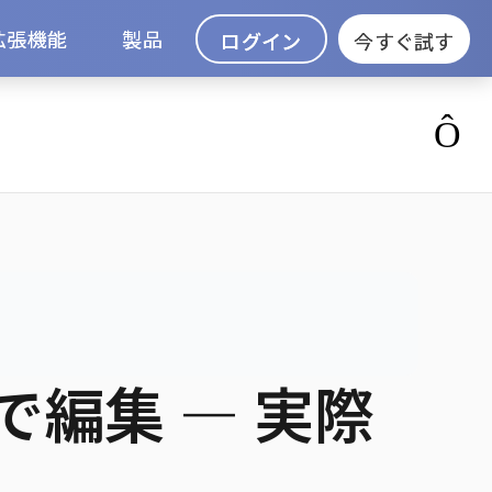
拡張機能
製品
ログイン
今すぐ試す
で編集 — 実際