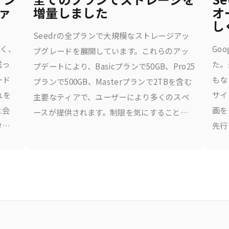
ファ
増量しました
オ
し
Seedrの全プランで大規模なストレージアッ
開く、
Go
プグレードを展開しています。これらのアッ
送っ
た。
プデートにより、Basicプランで50GB、Pro25
ード
もな
プランで500GB、Masterプランで2TBを含む
れを
サイ
主要なティアで、ユーザーにより多くのスペ
た会
画を
ースが提供されます。制限を気にすることな
タ
先行
く、ファイルを保存、ストリーミング、管理
をイ
い場
するためのより多くのスペースを提供しま
だけ
す。何が変わったのか、以下に示します。