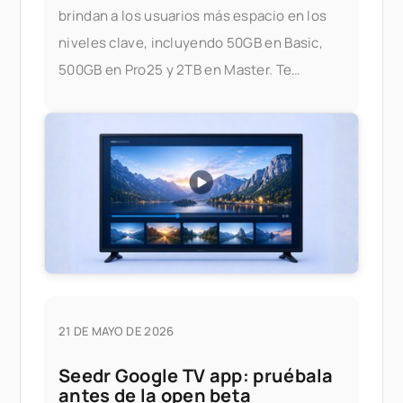
brindan a los usuarios más espacio en los
niveles clave, incluyendo 50GB en Basic,
500GB en Pro25 y 2TB en Master. Te
estamos dando más espacio para
almacenar, transmitir y gestionar tus
archivos — sin preocuparte por los límites.
¿Qué ha cambiado? Aquí te mostramos
21 DE MAYO DE 2026
Seedr Google TV app: pruébala
antes de la open beta