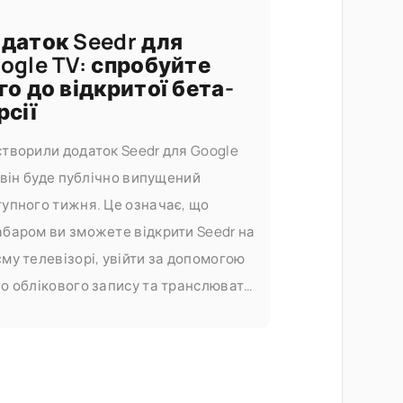
даток Seedr для
ogle TV: спробуйте
го до відкритої бета-
рсії
створили додаток Seedr для Google
і він буде публічно випущений
тупного тижня. Це означає, що
абаром ви зможете відкрити Seedr на
му телевізорі, увійти за допомогою
о облікового запису та транслювати
 відео без кастингу чи кабелів.
обуйте його раніше Якщо ви хочете
обувати