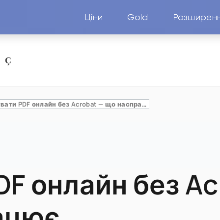
Ціни
Gold
Розширен
Редагувати PDF онлайн без Acrobat — що насправді працює
DF онлайн без Ac
ацює