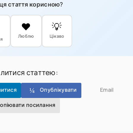
 ця стаття корисною?
❤️
💡
Люблю
Цікаво
ся
ілитися статтею:
литися
Опублікувати
Email
опіювати посилання