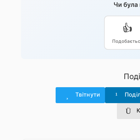
Чи була
👍
Подобаєть
Под
Твітнути
Поді
К