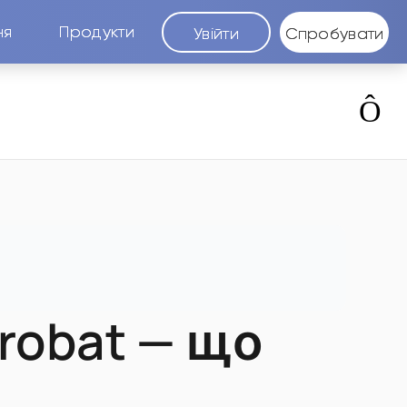
ня
Продукти
Увійти
Спробувати
robat — що