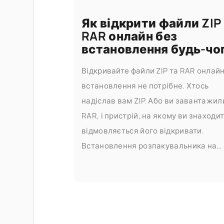
Як відкрити файли ZIP
RAR онлайн без
встановлення будь-чо
Відкривайте файли ZIP та RAR онлайн
встановлення не потрібне. Хтось
надіслав вам ZIP. Або ви завантажил
RAR, і пристрій, на якому ви знаходит
відмовляється його відкривати.
Встановлення розпакувальника на
заблокований робочий ноутбук,
позичений комп'ютер або телефон ч
створює більше проблем, ніж це