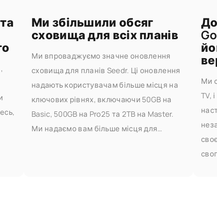
 та
Ми збільшили обсяг
До
сховища для всіх планів
Go
го
йо
Ми впроваджуємо значне оновлення
ве
,
сховища для планів Seedr. Ці оновлення
Ми 
надають користувачам більше місця на
TV, 
и
ключових рівнях, включаючи 50GB на
нас
есь,
Basic, 500GB на Pro25 та 2TB на Master.
нез
Ми надаємо вам більше місця для
своє
зберігання, потокової передачі та
свог
керування вашими файлами — не
свої
асто
турбуючись про обмеження. Що
Спр
змінилося Ось
спр