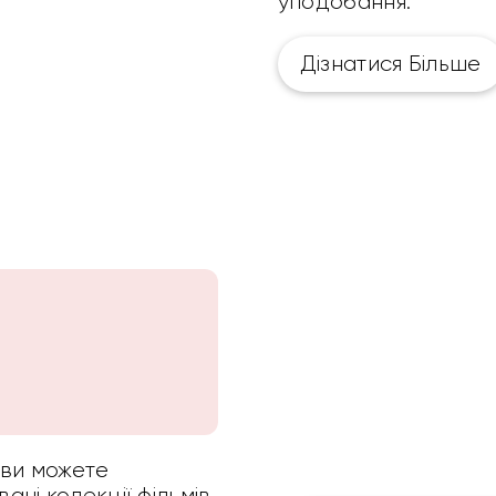
уподобання.
Дізнатися Більше
 ви можете
ні колекції фільмів,