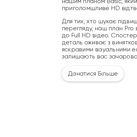
нашим планом Basic, яки
приголомшливе HD відт
Для тих, хто шукає підви
перегляду, наш план Pro
до Full HD відео. Спостер
деталь оживає з винятков
яскравими візуальними еф
залишають вас зачарова
Дізнатися Більше