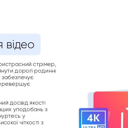
 відео
пристрасний стрімер,
янути дорогі родинні
 забезпечує
перевершує
й досвід якості
аших уподобань з
нуртесь у
сокої чіткості з