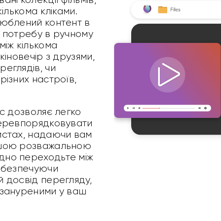
ількома кліками.
люблений контент в
 потребу в ручному
між кількома
кіновечір з друзями,
еглядів, чи
різних настроїв,
йс дозволяє легко
перевпорядковувати
истах, надаючи вам
ашою розважальною
но переходьте між
абезпечуючи
 досвід перегляду,
 зануреними у ваш