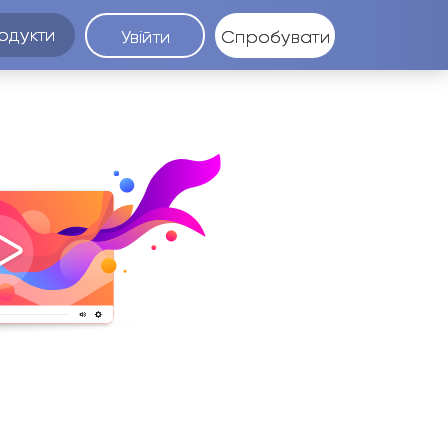
одукти
Увійти
Спробувати