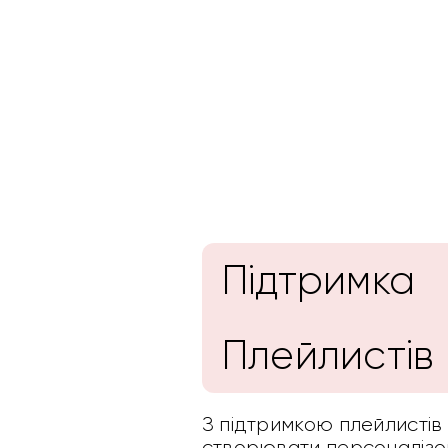
Підтримка
Плейлистів
З підтримкою плейлистів
створювати персоналізова