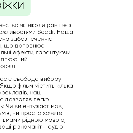
ріжки
енство як ніколи раніше з
ожливостями Seedr. Наша
ена забезпеченню
іо, що доповнює
льні ефекти, гарантуючи
оплюючий
освід.
вас є свобода вибору
Якщо фільм містить кілька
ерекладів, наш
йс дозволяє легко
. Чи ви ентузіаст мов,
ьмів, чи просто хочете
ільмами рідною мовою,
аші різноманітні аудіо