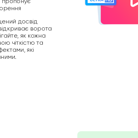
й пропонує
ворення
щений досвід
 відкриває ворота
ігайте, як кожна
ою чіткістю та
ектами, які
ними.