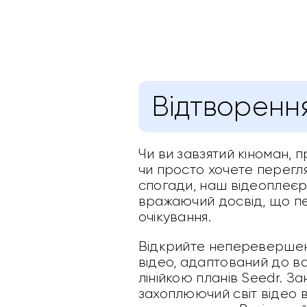
Відтворення
Чи ви завзятий кіноман, 
чи просто хочете перегл
спогади, наш відеоплеєр
вражаючий досвід, що 
очікування.
Відкрийте неперевершени
відео, адаптований до в
лінійкою планів Seedr. За
захоплюючий світ відео ви