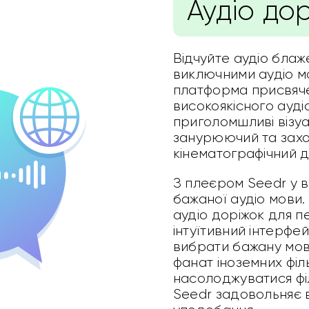
Аудіо до
Відчуйте аудіо блаж
виключними аудіо м
платформа присвяч
високоякісного ауд
приголомшливі візуа
занурюючий та зах
кінематографічний д
З плеєром Seedr у 
бажаної аудіо мови. 
аудіо доріжок для п
інтуїтивний інтерфе
вибрати бажану мову
фанат іноземних філ
насолоджуватися ф
Seedr задовольняє в