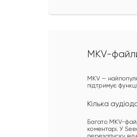
MKV-файли
MKV — найпопуляр
підтримує функц
Кілька аудіодо
Багато MKV-файлі
коментарі. У See
перезапуску віде