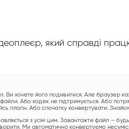
ідеоплеєр, який справді прац
л. Ви хочете його подивитися. Але браузер ка
файли. Або кодек не підтримується. Або потрі
йсь плагін. Або спочатку конвертувати. Знайо
авляється з усім цим. Завантажте файл — буд
дтворити. Ми автоматично конвертуємо несуміс