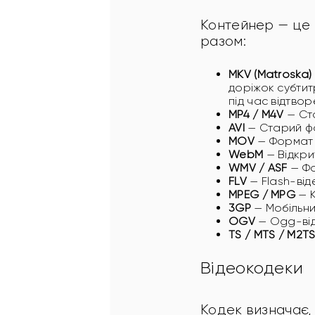
Контейнер — це «
разом:
MKV (Matroska)
доріжок субти
під час відтвор
MP4 / M4V
— Ста
AVI
— Старий фо
MOV
— Формат 
WebM
— Відкри
WMV / ASF
— Фо
FLV
— Flash-від
MPEG / MPG
— К
3GP
— Мобільни
OGV
— Ogg-від
TS / MTS / M2T
Відеокодеки
Кодек визначає,