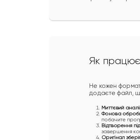
Як працює
Не кожен формат
додаєте файл, щ
Миттєвий аналі
Фонова оброб
побачите прогр
Відтворення пі
завершення ко
Оригінал збері