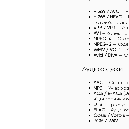
H.264 / AVC
— Н
H.265 / HEVC
— 
потреби транск
VP8 / VP9
— Код
AV1
— Кодек нов
MPEG-4
— Стари
MPEG-2
— Кодек
WMV / VC-1
— К
Xvid / DivX
— Кл
Аудіокодеки
AAC
— Стандарт
MP3
— Універса
AC3 / E-AC3 (Do
відтворення у б
DTS
— Преміум-
FLAC
— Аудіо бе
Opus / Vorbis
—
PCM / WAV
— Не