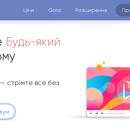
Ціни
Gold
Розширення
Пр
е
Будь-який
ому
— стрімте все без
іум
плеєри. Без встановлення