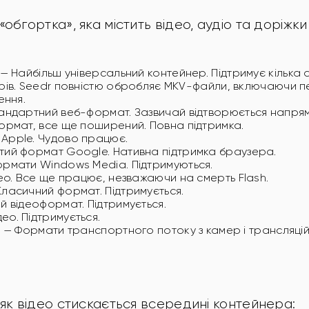
обгортка», яка містить відео, аудіо та доріжки
— Найбільш універсальний контейнер. Підтримує кілька а
трів. Seedr повністю обробляє MKV-файли, включаючи 
ення.
ндартний веб-формат. Зазвичай відтворюється напряму
рмат, все ще поширений. Повна підтримка.
Apple. Чудово працює.
тий формат Google. Нативна підтримка браузера.
рмати Windows Media. Підтримуються.
ео. Все ще працює, незважаючи на смерть Flash.
ласичний формат. Підтримується.
й відеоформат. Підтримується.
ео. Підтримується.
S
— Формати транспортного потоку з камер і трансляцій.
 як відео стискається всередині контейнера: