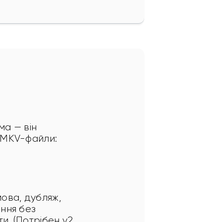
а — він 
є MKV-файли:
ова, дубляж, 
ння без 
и. (Потрібен v2 