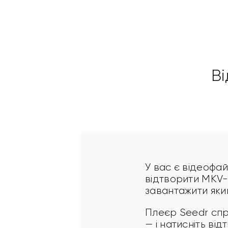
кодеків.
В
У вас є відеофай
відтворити MKV-
завантажити яки
Плеєр Seedr спр
— і натисніть ві