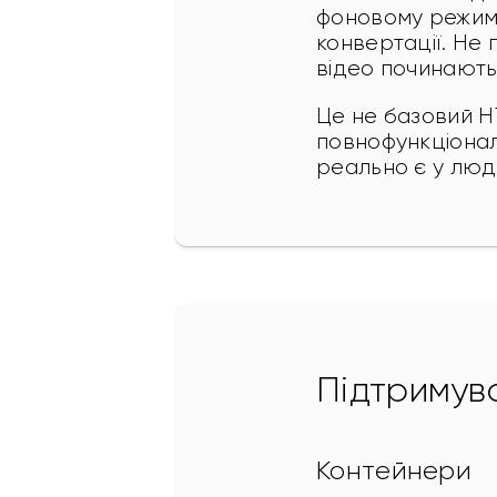
фоновому режимі.
конвертації. Не
відео починають
Це не базовий H
повнофункціонал
реально є у люд
Підтримув
Контейнери