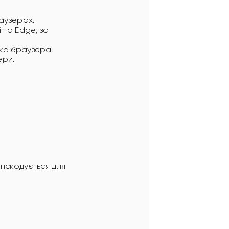
аузерах.
 та Edge; за
мка браузера.
ери.
анскодується для