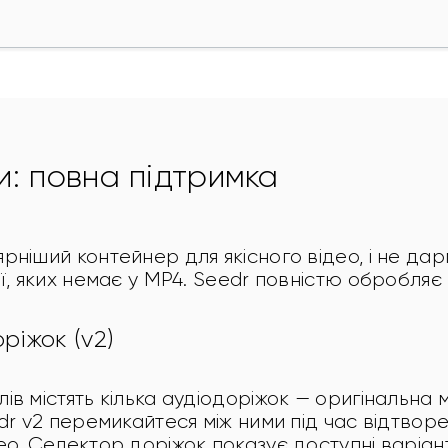
: повна підтримка
ніший контейнер для якісного відео, і не дарм
ії, яких немає у MP4. Seedr повністю обробля
ріжок (v2)
в містять кілька аудіодоріжок — оригінальна м
dr v2 перемикайтеся між ними під час відтворе
о. Селектор доріжок показує доступні варіант