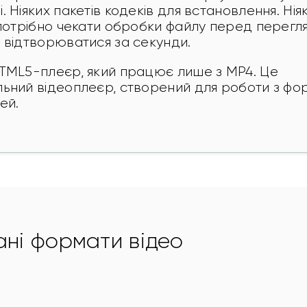
 Ніяких пакетів кодеків для встановлення. Нія
 потрібно чекати обробки файлу перед перегля
 відтворюватися за секунди.
TML5-плеєр, який працює лише з MP4. Це 
ьний відеоплеєр, створений для роботи з фор
ей.
ані формати відео