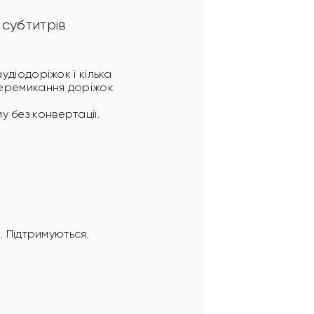
 субтитрів 
удіодоріжок і кілька
перемикання доріжок
 без конвертації.
 Підтримуються.