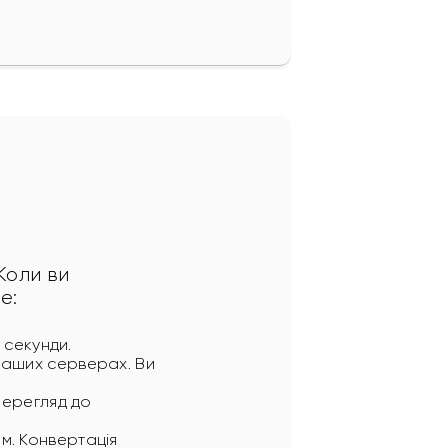
Коли ви 
е:
 секунди.
наших серверах. Ви
перегляд до
м. Конвертація