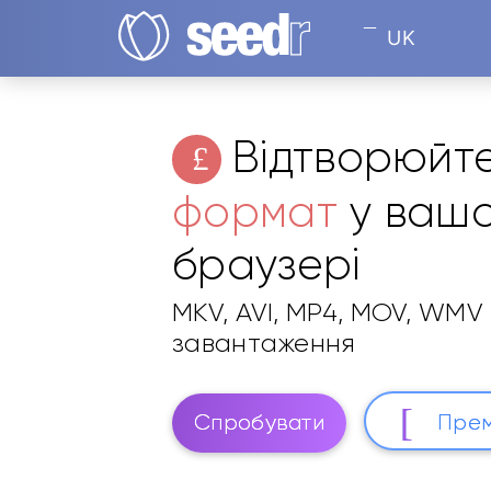
UK
Відтворюйт
формат
у ваш
браузері
MKV, AVI, MP4, MOV, WMV 
завантаження
Спробувати
Прем
Відтворює формати, які не можуть інші 