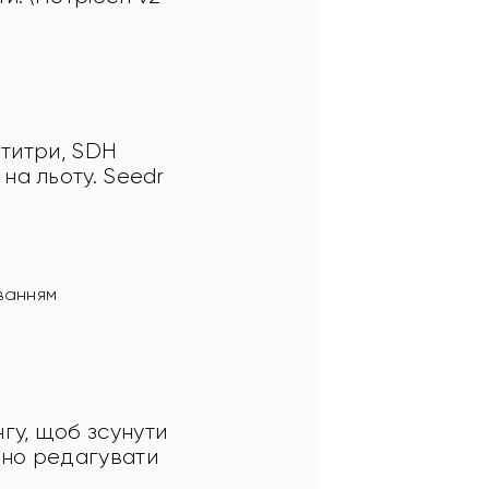
бтитри, SDH 
на льоту. Seedr 
уванням
гу, щоб зсунути 
бно редагувати 