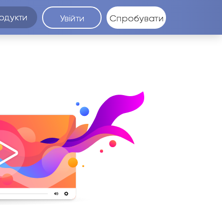
одукти
Увійти
Спробувати