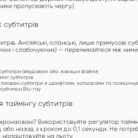
ики пропускають чергу.)
к субтитрів
итрів. Англійські, іспанські, лише примусові су
ухих і слабочуючих) — перемикайтеся між ними 
субтитри (вбудовані або зовнішні файли)
ат субтитрів
лізовані субтитри зі шрифтами, кольорами та позиціон
субтитри Blu-ray
 таймінгу субтитрів
хронізовані? Використовуйте регулятор таймін
 або назад з кроком до 0,1 секунди. Не потрі
— налаштовуйте на льоту.