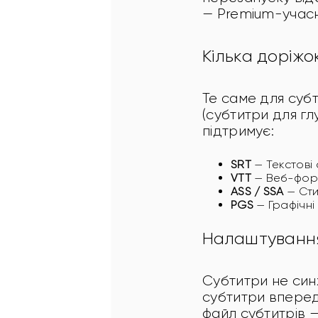
— Premium-учасн
Кілька доріжо
Те саме для субт
(субтитри для гл
підтримує:
SRT
— Текстові 
VTT
— Веб-форм
ASS / SSA
— Сти
PGS
— Графічні 
Налаштування
Субтитри не син
субтитри вперед
файл субтитрів 