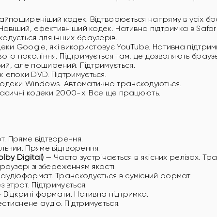
айпоширеніший кодек. Відтворюється напряму в усіх бр
Новіший, ефективніший кодек. Нативна підтримка в Safari
одується для інших браузерів.
еки Google, які використовує YouTube. Нативна підтри
ого покоління. Підтримується там, де дозволяють брауз
й, але поширений. Підтримується.
 епохи DVD. Підтримується.
одеки Windows. Автоматично транскодуються.
асичні кодеки 2000-х. Все ще працюють.
. Пряме відтворення.
льний. Пряме відтворення.
lby Digital)
— Часто зустрічається в якісних релізах. Тр
раузері зі збереженням якості.
аудіоформат. Транскодується в сумісний формат.
з втрат. Підтримується.
 Відкриті формати. Нативна підтримка.
стиснене аудіо. Підтримується.