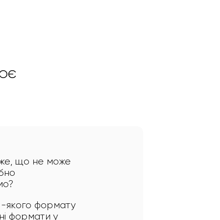
ює
же, що не може 
бно 
мо?
ь-якого формату 
ні формати у 