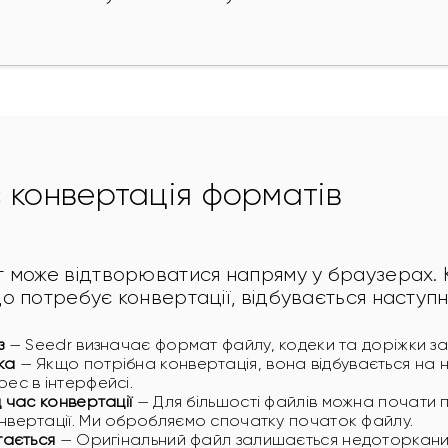
 конвертація форматів
 може відтворюватися напряму у браузерах. 
о потребує конвертації, відбувається наступн
з
— Seedr визначає формат файлу, кодеки та доріжки за
ка
— Якщо потрібна конвертація, вона відбувається на 
ес в інтерфейсі.
д час конвертації
— Для більшості файлів можна почати 
нвертації. Ми обробляємо спочатку початок файлу.
гається
— Оригінальний файл залишається недоторкани