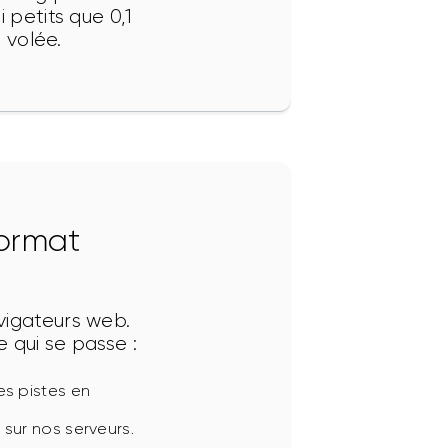
 petits que 0,1 
 volée.
ormat
vigateurs web. 
e qui se passe :
les pistes en
 sur nos serveurs.