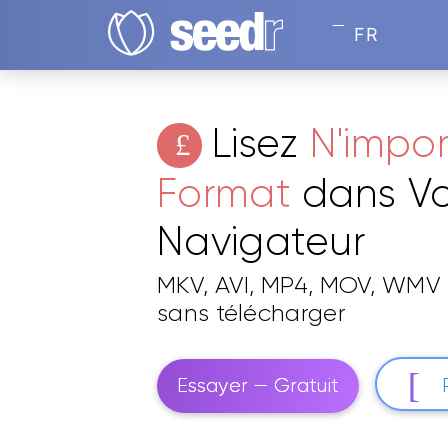
FR
Lisez
N'impo
Format
dans Vo
Navigateur
MKV, AVI, MP4, MOV, WMV 
sans télécharger
Essayer — Gratuit
Lit les formats que les autres lecteurs 