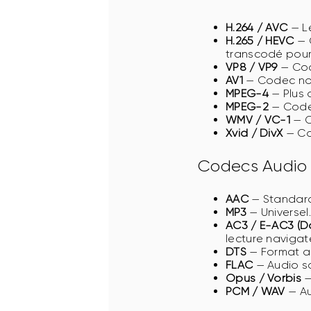
H.264 / AVC
— Le
H.265 / HEVC
— C
transcodé pour 
VP8 / VP9
— Cod
AV1
— Codec nouv
MPEG-4
— Plus 
MPEG-2
— Codec
WMV / VC-1
— C
Xvid / DivX
— Co
Codecs Audio
AAC
— Standard.
MP3
— Universel.
AC3 / E-AC3 (Do
lecture navigat
DTS
— Format au
FLAC
— Audio sa
Opus / Vorbis
—
PCM / WAV
— Au