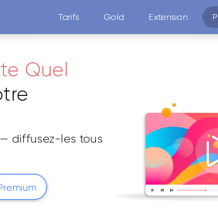
Tarifs
Gold
Extension
P
rte Quel
tre
— diffusez-les tous
Premium
ne peuvent pas. Aucun codec à