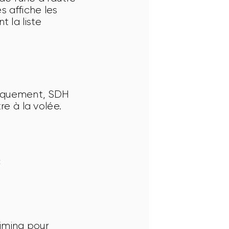
 affiche les 
 la liste 
uniquement, SDH 
e à la volée. 
t
timing pour 