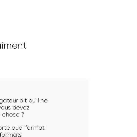
aiment
ateur dit qu'il ne 
 vous devez 
e chose ?
orte quel format 
 formats 