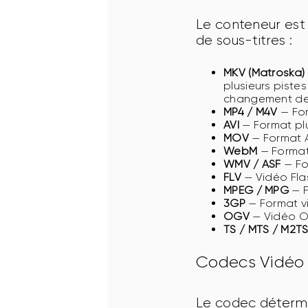
Le conteneur est 
de sous-titres :
MKV (Matroska)
plusieurs pistes
changement de 
MP4 / M4V
— For
AVI
— Format plu
MOV
— Format A
WebM
— Format 
WMV / ASF
— Fo
FLV
— Vidéo Flas
MPEG / MPG
— F
3GP
— Format v
OGV
— Vidéo O
TS / MTS / M2T
Codecs Vidéo
Le codec détermi