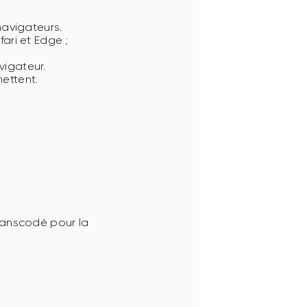
navigateurs.
ari et Edge ;
vigateur.
ettent.
.
ranscodé pour la