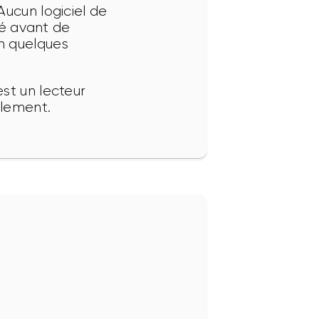
ucun logiciel de 
té avant de 
n quelques 
st un lecteur 
llement.