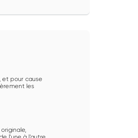
, et pour cause 
ièrement les 
riginale, 
 l'une à l'autre 