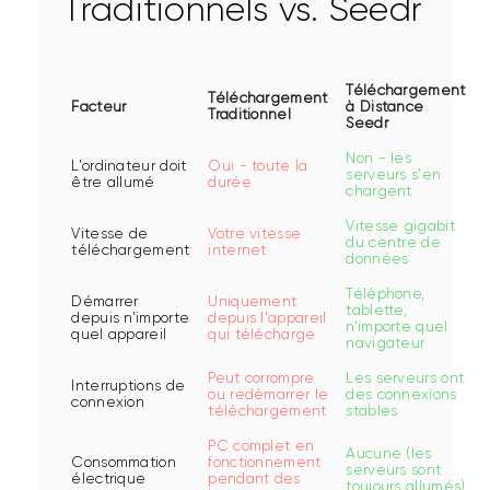
Traditionnels vs. Seedr
Téléchargement
Téléchargement
Facteur
à Distance
Traditionnel
Seedr
Non - les
L'ordinateur doit
Oui - toute la
serveurs s'en
être allumé
durée
chargent
Vitesse gigabit
Vitesse de
Votre vitesse
du centre de
téléchargement
internet
données
Téléphone,
Démarrer
Uniquement
tablette,
depuis n'importe
depuis l'appareil
n'importe quel
quel appareil
qui télécharge
navigateur
Peut corrompre
Les serveurs ont
Interruptions de
ou redémarrer le
des connexions
connexion
téléchargement
stables
PC complet en
Aucune (les
Consommation
fonctionnement
serveurs sont
électrique
pendant des
toujours allumés)