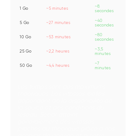
~8
1 Go
~5 minutes
secondes
~40
5 Go
~27 minutes
secondes
~80
10 Go
~53 minutes
secondes
~3,5
25 Go
~2,2 heures
minutes
~7
50 Go
~4,4 heures
minutes
Les temps sont des maximums 
théoriques. Les vitesses réelles 
dépendent de la disponibilité de 
la source et des conditions du 
réseau. Seedr atteint 
généralement des vitesses 
proches du théorique grâce à nos 
accords de peering et à notre 