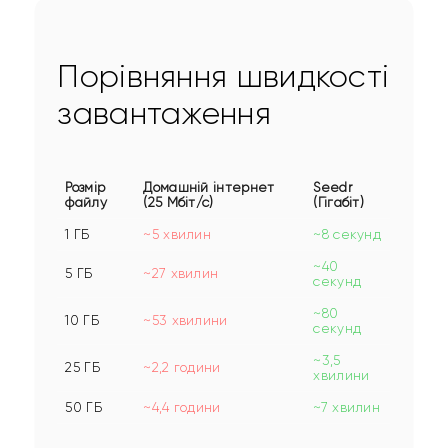
Порівняння швидкості
завантаження
Розмір
Домашній інтернет
Seedr
файлу
(25 Мбіт/с)
(Гігабіт)
1 ГБ
~5 хвилин
~8 секунд
~40
5 ГБ
~27 хвилин
секунд
~80
10 ГБ
~53 хвилини
секунд
~3,5
25 ГБ
~2,2 години
хвилини
50 ГБ
~4,4 години
~7 хвилин