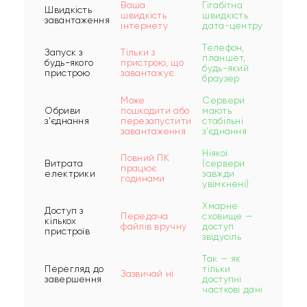
Ваша
Гігабітна
Швидкість
швидкість
швидкість
завантаження
інтернету
дата-центру
Телефон,
Запуск з
Тільки з
планшет,
будь-якого
пристрою, що
будь-який
пристрою
завантажує
браузер
Може
Сервери
Обриви
пошкодити або
мають
з'єднання
перезапустити
стабільні
завантаження
з'єднання
Ніякої
Повний ПК
Витрата
(сервери
працює
електрики
завжди
годинами
увімкнені)
Хмарне
Доступ з
Передача
сховище —
кількох
файлів вручну
доступ
пристроїв
звідусіль
Так — як
Перегляд до
тільки
Зазвичай ні
завершення
доступні
часткові дані