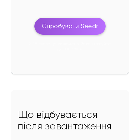
Спробувати Seedr
2 ГБ сховища включено. Завантажуйте
де завгодно.
Що відбувається
після завантаження