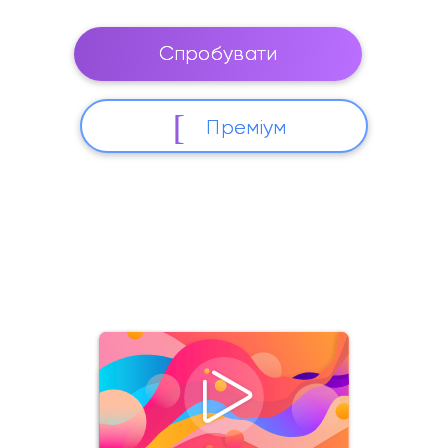
Спробувати
Преміум
Завантаження 24/7. Комп'ютер не потрібен.