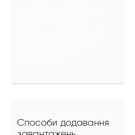
Час вказано для теоретичних 
максимумів. Фактичні швидкості 
залежать від доступності 
джерела та умов мережі. Seedr 
зазвичай досягає швидкостей, 
близьких до теоретичних, 
завдяки нашим угодам про 
піринг та серверній 
інфраструктурі.
Способи додавання
завантажень