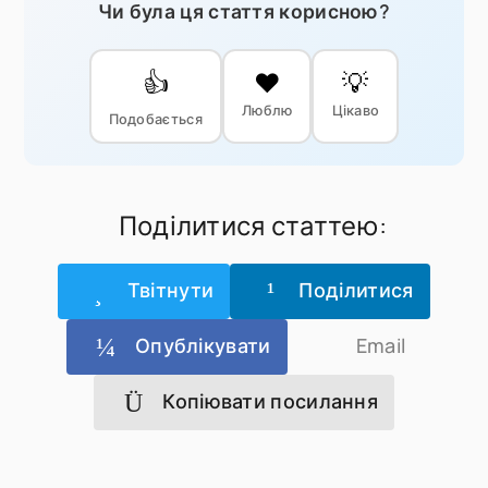
Чи була ця стаття корисною?
👍
❤️
💡
Люблю
Цікаво
Подобається
Поділитися статтею:
Твітнути
Поділитися
Опублікувати
Email
Копіювати посилання