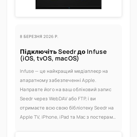
8 БЕРЕЗНЯ 2026 Р.
Підключіть Seedr до Infuse
(iOS, tvOS, macOS)
Infuse — це найкращий медіаплеєр на
апаратному забезпеченні Apple.
Направте його на ваш обліковий запис
Seedr через WebDAV або FTP, і ви
отримаєте всю свою бібліотеку Seedr на
Apple TV, iPhone, iPad та Mac з постерами,
метаданими та швидким
перемотуванням — без сервера Plex, без