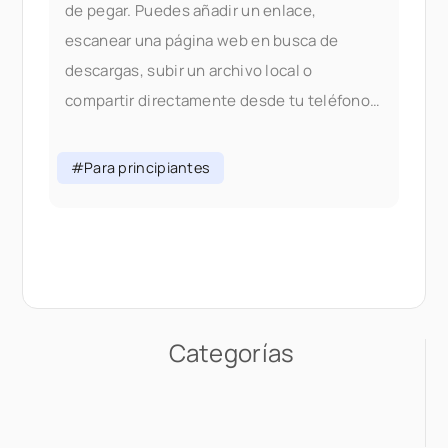
de pegar. Puedes añadir un enlace,
escanear una página web en busca de
descargas, subir un archivo local o
compartir directamente desde tu teléfono,
todo sin cambiar de pestaña. Por qué
cambiamos el flujo de añadir: En la V1,
#Para principiantes
añadir contenido significaba elegir el
correcto
Categorías