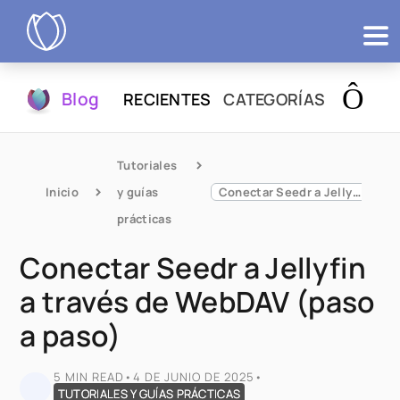
Productos
Blog
RECIENTES
CATEGORÍAS
Probar
Tutoriales 
Inicio
y guías 
Conectar Seedr a Jellyfin a través de WebDAV (paso a paso)
prácticas
Conectar Seedr a Jellyfin
a través de WebDAV (paso
a paso)
5 MIN READ
•
4 DE JUNIO DE 2025
•
TUTORIALES Y GUÍAS PRÁCTICAS