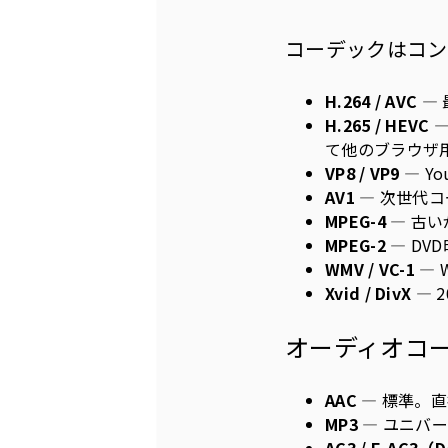
コーデックはコン
H.264 / AVC
—
H.265 / HEVC
—
て他のブラウザ
VP8 / VP9
— Y
AV1
— 次世代
MPEG-4
— 古
MPEG-2
— DV
WMV / VC-1
— 
Xvid / DivX
— 
オーディオコ
AAC
— 標準。
MP3
— ユニバ