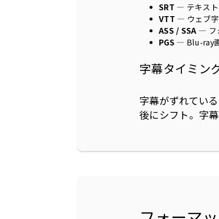
SRT
— テキス
VTT
— ウェブ
ASS / SSA
— 
PGS
— Blu-r
字幕タイミン
字幕がずれている
後にシフト。字幕
フォーマッ