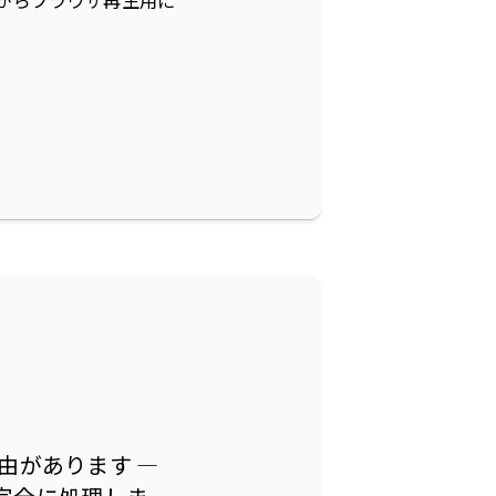
がらブラウザ再生用に
があります — 