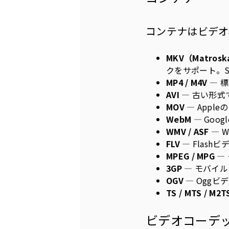
コンテナはビデオ
MKV（Matros
クをサポート。S
MP4 / M4V
— 
AVI
— 古い形式
MOV
— Appl
WebM
— Goo
WMV / ASF
— W
FLV
— Flash
MPEG / MPG
—
3GP
— モバイ
OGV
— Oggビ
TS / MTS / M2T
ビデオコーデ