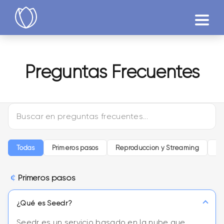
Productos
Preguntas Frecuentes
Probar
Todas
Primeros pasos
Reproducción y Streaming
Pr
Primeros pasos
¿Qué es Seedr?
Seedr es un servicio basado en la nube que