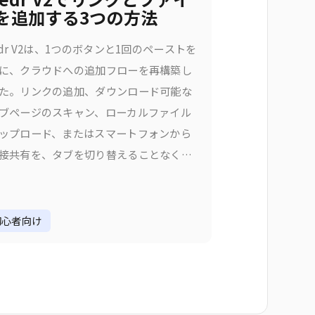
を追加する3つの方法
edr V2は、1つのボタンと1回のペーストを
に、クラウドへの追加フローを再構築し
た。リンクの追加、ダウンロード可能な
ブページのスキャン、ローカルファイル
ップロード、またはスマートフォンから
接共有を、タブを切り替えることなくす
行えます。なぜ追加フローを変更したの
V1では、コンテンツを追加するには適切な
を選択する必要がありました。
初心者向け