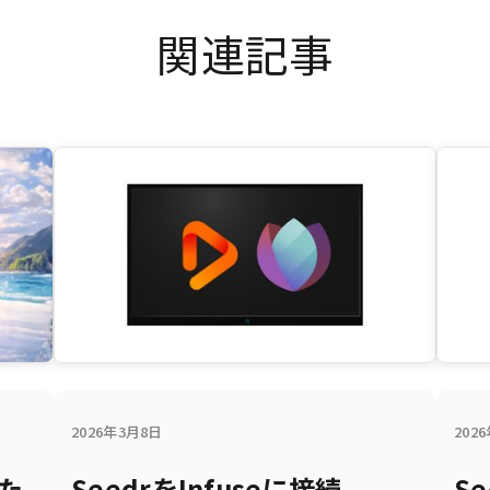
関連記事
2026年3月8日
202
また
SeedrをInfuseに接続
S