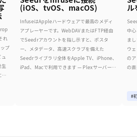
写
(iOS、tvOS、macOS)
ル
法
InfuseはAppleハードウェアで最高のメディ
Se
rop
アプレーヤーです。WebDAVまたはFTP経由
中心
それ
でSeedrアカウントを指し示すと、ポスタ
まし
ロップ
ー、メタデータ、高速スクラブを備えた
ウェ
ビュ
Seedrライブラリ全体をApple TV、iPhone、
のア
発生
iPad、Macで利用できます — Plexサーバーも
の直
に
家庭用PCも不要です。これにより得られるも
べて
、公
の
か 
のイ
もの
#
は