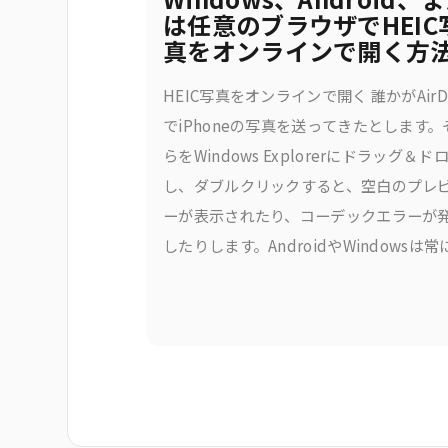
は任意のブラウザでHEIC
真をオンラインで開く方
HEIC写真をオンラインで開く 誰かがAirD
でiPhoneの写真を送ってきたとします。
らをWindows Explorerにドラッグ＆ド
し、ダブルクリックすると、空白のプレ
ーが表示されたり、コーデックエラーが
したりします。AndroidやWindowsは常
HEICをきれいに処理できるわけではなく
式の解決策であるAppleのHEIF拡張機能
ンストールや、サードパーティ製の購入