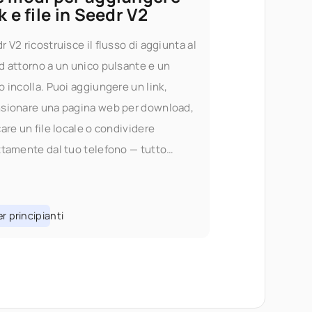
k e file in Seedr V2
r V2 ricostruisce il flusso di aggiunta al
d attorno a un unico pulsante e un
o incolla. Puoi aggiungere un link,
sionare una pagina web per download,
care un file locale o condividere
ttamente dal tuo telefono — tutto
a cambiare scheda. Perché abbiamo
iato il flusso di aggiunta In V1,
ungere contenuti significava scegliere
r principianti
usto