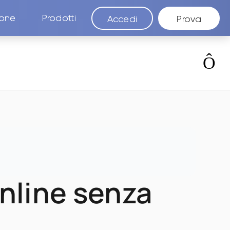
ione
Prodotti
Accedi
Prova
nline senza