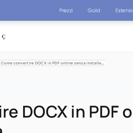
Prezzi
Gold
Estens
Come convertire DOCX in PDF online senza installare nulla
re DOCX in PDF o
a