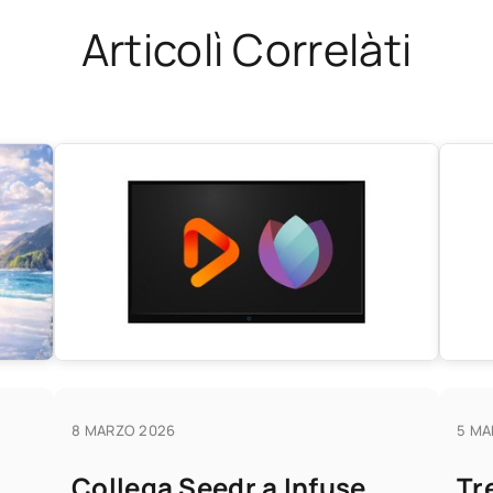
Articolì Correlàti
8 MARZO 2026
5 MA
Collega Seedr a Infuse
Tr