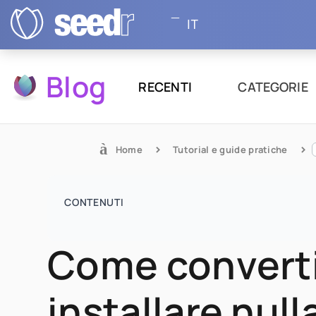
IT
Blog
RECENTI
CATEGORIE
Home
Tutorial e guide pratiche
CONTENUTI
Come converti
installare null