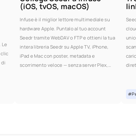
(iOS, tvOS, macOS)
lin
Infuse è il miglior lettore multimediale su
Seed
hardware Apple. Puntalo al tuo account
clou
Seedr tramite WebDAV o FTP e ottieni la tua
unic
. Le
intera libreria Seedr su Apple TV, iPhone,
scan
clic
iPad e Mac con poster, metadata e
cari
 di
scorrimento veloce — senza server Plex,
dire
senza PC di casa. Cosa ti offre questo
senz
camb
aggi
#Pe
un
il gi