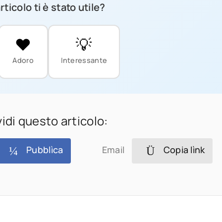
ticolo ti è stato utile?
❤️
💡
Adoro
Interessante
idi questo articolo:
Pubblìca
Email
Copia lìnk