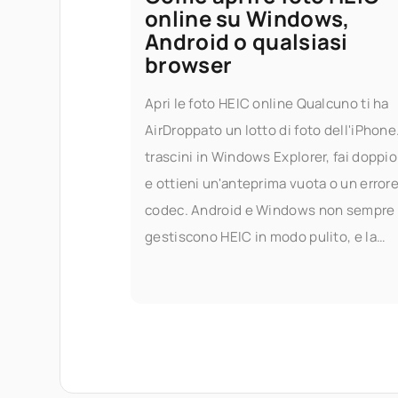
online su Windows,
Android o qualsiasi
browser
Apri le foto HEIC online Qualcuno ti ha
AirDroppato un lotto di foto dell'iPhone
trascini in Windows Explorer, fai doppio 
e ottieni un'anteprima vuota o un errore
codec. Android e Windows non sempre
gestiscono HEIC in modo pulito, e la
soluzione ufficiale — installare le
estensioni HEIF di Apple, o acquistare 
codec di terze parti