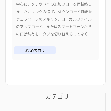
中心に、クラウドへの追加フローを再構築し
ました。リンクの追加、ダウンロード可能な
ウェブページのスキャン、ローカルファイル
のアップロード、またはスマートフォンから
の直接共有を、タブを切り替えることなくす
べて行えます。なぜ追加フローを変更したの
か V1では、コンテンツを追加するには適切な
#初心者向け
ものを選択する必要がありました。
カテゴリ