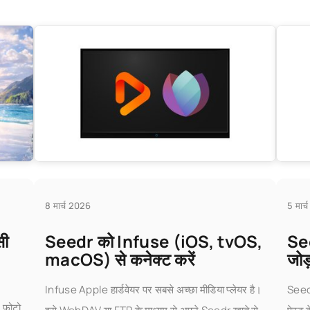
8 मार्च 2026
5 मार
सी
Seedr को Infuse (iOS, tvOS,
See
macOS) से कनेक्ट करें
जोड
Infuse Apple हार्डवेयर पर सबसे अच्छा मीडिया प्लेयर है।
Seedr
फ़ोटो