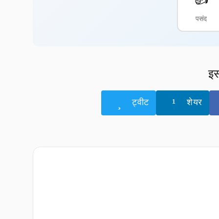
पसंद
इस
ट्वीट
शेयर