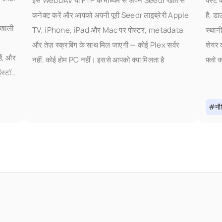
इसे WebDAV या FTP के माध्यम से अपने Seedr खाते से
पेस्ट 
कनेक्ट करें और आपको अपनी पूरी Seedr लाइब्रेरी Apple
हैं, 
 खाली
TV, iPhone, iPad और Mac पर पोस्टर, metadata
स्थान
और तेज़ स्क्रबिंग के साथ मिल जाएगी — कोई Plex सर्वर
शेयर 
ैं, और
नहीं, कोई होम PC नहीं। इससे आपको क्या मिलता है
फ़्लो 
स्टॉल
था
#नौस