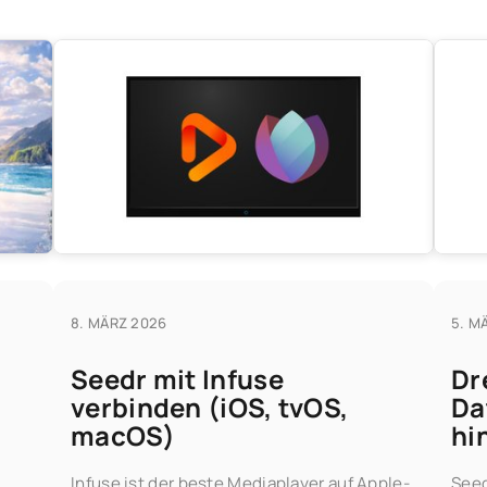
8. MÄRZ 2026
5. M
Seedr mit Infuse
Dr
verbinden (iOS, tvOS,
Da
macOS)
hi
Infuse ist der beste Mediaplayer auf Apple-
Seed