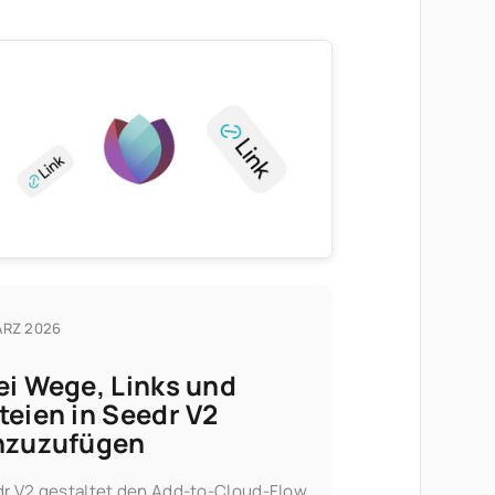
ÄRZ 2026
ei Wege, Links und
teien in Seedr V2
nzuzufügen
r V2 gestaltet den Add-to-Cloud-Flow