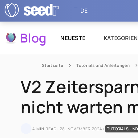
DE
Blog
NEUESTE
KATEGORIE
Startseite
Tutorials und Anleitungen
V2 Zeitersparn
nicht warten 
4 MIN READ
•
28. NOVEMBER 2024
•
TUTORIALS UND