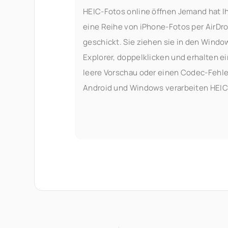
HEIC-Fotos online öffnen Jemand hat I
eine Reihe von iPhone-Fotos per AirDr
geschickt. Sie ziehen sie in den Windo
Explorer, doppelklicken und erhalten e
leere Vorschau oder einen Codec-Fehle
Android und Windows verarbeiten HEIC
nicht immer sauber, und die offizielle
Lösung – die Installation von Apples HE
Erweiterungen oder der Kauf eines
Drittanbieter-