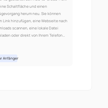
ine Schaltfläche und einen
ügevorgang herum neu. Sie können
n Link hinzufügen, eine Webseite nach
loads scannen, eine lokale Datei
laden oder direkt von Ihrem Telefon
teilen – alles ohne den Tab zu
seln. Warum wir den Add-Flow
dert haben: In V1 bedeutete das
r Anfänger
ufügen von Inhalten, die richtige
ahl zu treffen