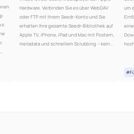
hnen
Hardware. Verbinden Sie es über WebDAV
um e
op
oder FTP mit Ihrem Seedr-Konto und Sie
Einf
ws
erhalten Ihre gesamte Seedr-Bibliothek auf
eine
ine
Apple TV, iPhone, iPad und Mac mit Postern,
Down
r.
metadata und schnellem Scrubbing – kein
hoch
Plex server, kein Heim-PC. Was Sie davon
aus 
haben
wech
IF-
geän
#Fü
Hinz
Ausw