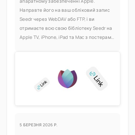
апаратному забезпеченні Apple.
Направте його на ваш обліковий запис
Seedr через WebDAV або FTP, і ви
отримаєте всю свою бібліотеку Seedr на
Apple TV, iPhone, iPad та Mac з постерами,
метаданими та швидким
перемотуванням — без сервера Plex, без
домашнього ПК. Що це вам дає
5 БЕРЕЗНЯ 2026 Р.