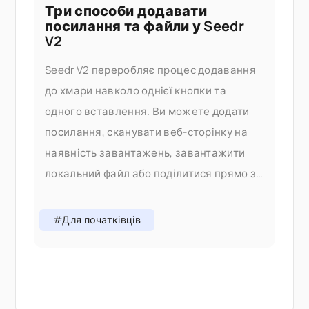
Три способи додавати
посилання та файли у Seedr
V2
Seedr V2 переробляє процес додавання
до хмари навколо однієї кнопки та
одного вставлення. Ви можете додати
посилання, сканувати веб-сторінку на
наявність завантажень, завантажити
локальний файл або поділитися прямо зі
свого телефону — і все це без
перемикання вкладок. Чому ми змінили
#Для початківців
процес додавання У V1 додавання
контенту означало вибір правильного