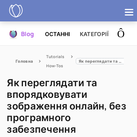
Продукти
Blog
ОСТАННІ
КАТЕГОРІЇ
Спробувати
Tutorials 
Головна
Як переглядати та впорядковувати зображення онлайн, без програмного забезпечення
How-Tos
Як переглядати та
впорядковувати
зображення онлайн, без
програмного
забезпечення