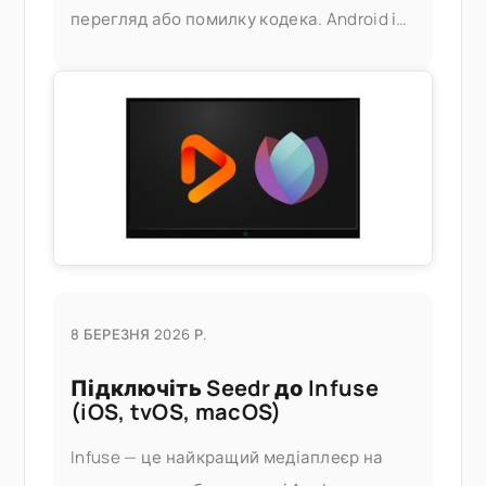
перегляд або помилку кодека. Android і
Windows не завжди коректно
обробляють HEIC, а офіційне рішення —
встановлення розширень HEIF від Apple
або купівля стороннього
8 БЕРЕЗНЯ 2026 Р.
Підключіть Seedr до Infuse
(iOS, tvOS, macOS)
Infuse — це найкращий медіаплеєр на