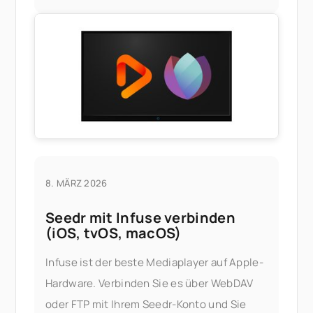
nicht immer sauber, und die offizielle
Lösung – die Installation von Apples HEIF-
Erweiterungen oder der Kauf eines
Drittanbieter-
8. MÄRZ 2026
Seedr mit Infuse verbinden
(iOS, tvOS, macOS)
Infuse ist der beste Mediaplayer auf Apple-
Hardware. Verbinden Sie es über WebDAV
oder FTP mit Ihrem Seedr-Konto und Sie