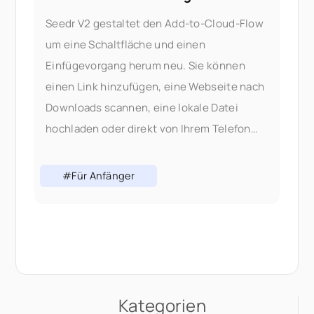
Seedr V2 gestaltet den Add-to-Cloud-Flow
um eine Schaltfläche und einen
Einfügevorgang herum neu. Sie können
einen Link hinzufügen, eine Webseite nach
Downloads scannen, eine lokale Datei
hochladen oder direkt von Ihrem Telefon
aus teilen – alles ohne den Tab zu
wechseln. Warum wir den Add-Flow
#Für Anfänger
geändert haben: In V1 bedeutete das
Hinzufügen von Inhalten, die richtige
Auswahl zu treffen
Kategorien