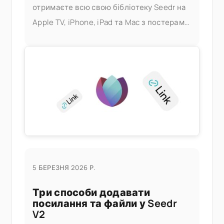
отримаєте всю свою бібліотеку Seedr на
Apple TV, iPhone, iPad та Mac з постерами,
метаданими та швидким
перемотуванням — без сервера Plex, без
домашнього ПК. Що це вам дає
5 БЕРЕЗНЯ 2026 Р.
Три способи додавати
посилання та файли у Seedr
V2