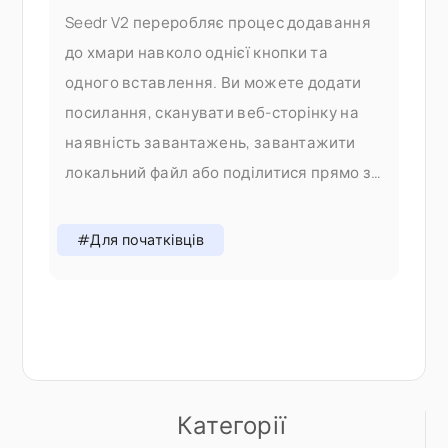
Seedr V2 переробляє процес додавання
до хмари навколо однієї кнопки та
одного вставлення. Ви можете додати
посилання, сканувати веб-сторінку на
наявність завантажень, завантажити
локальний файл або поділитися прямо зі
свого телефону — і все це без
перемикання вкладок. Чому ми змінили
#Для початківців
процес додавання У V1 додавання
контенту означало вибір правильного
Категорії