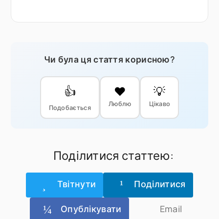
Чи була ця стаття корисною?
👍
❤️
💡
Люблю
Цікаво
Подобається
Поділитися статтею:
Твітнути
Поділитися
Опублікувати
Email