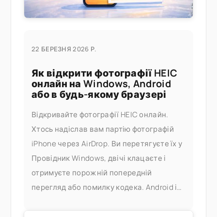
22 БЕРЕЗНЯ 2026 Р.
Як відкрити фотографії HEIC
онлайн на Windows, Android
або в будь-якому браузері
Відкривайте фотографії HEIC онлайн.
Хтось надіслав вам партію фотографій
iPhone через AirDrop. Ви перетягуєте їх у
Провідник Windows, двічі клацаєте і
отримуєте порожній попередній
перегляд або помилку кодека. Android і
Windows не завжди коректно
обробляють HEIC, а офіційне рішення —