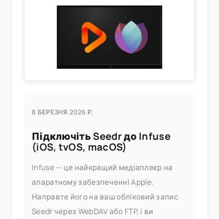
встановлення розширень HEIF від Apple
або купівля стороннього
8 БЕРЕЗНЯ 2026 Р.
Підключіть Seedr до Infuse
(iOS, tvOS, macOS)
Infuse — це найкращий медіаплеєр на
апаратному забезпеченні Apple.
Направте його на ваш обліковий запис
Seedr через WebDAV або FTP, і ви