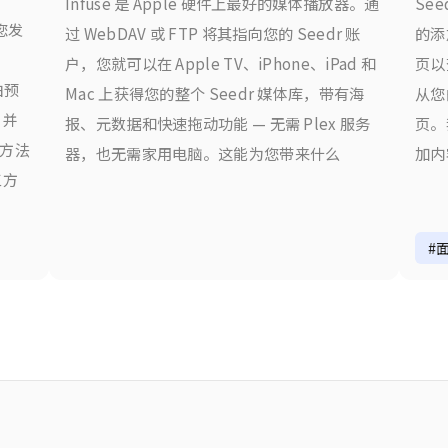
Infuse 是 Apple 硬件上最好的媒体播放器。通
Se
给您发
过 WebDAV 或 FTP 将其指向您的 Seedr 账
的添
户，您就可以在 Apple TV、iPhone、iPad 和
页以
白预
Mac 上获得您的整个 Seedr 媒体库，带有海
从您
 并
报、元数据和快速拖动功能 — 无需 Plex 服务
页。
复方法
器，也无需家用电脑。这能为您带来什么
加内
三方
#