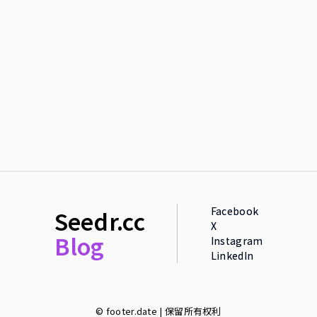
Facebook
Seedr.cc
X
Blog
Instagram
LinkedIn
© footer.date | 保留所有权利