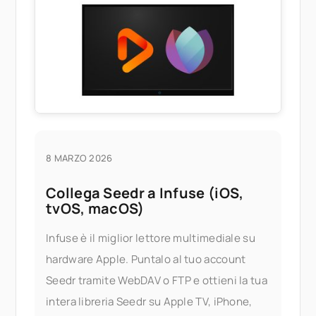
codec di terze parti
8 MARZO 2026
Collega Seedr a Infuse (iOS,
tvOS, macOS)
Infuse è il miglior lettore multimediale su
hardware Apple. Puntalo al tuo account
Seedr tramite WebDAV o FTP e ottieni la tua
intera libreria Seedr su Apple TV, iPhone,