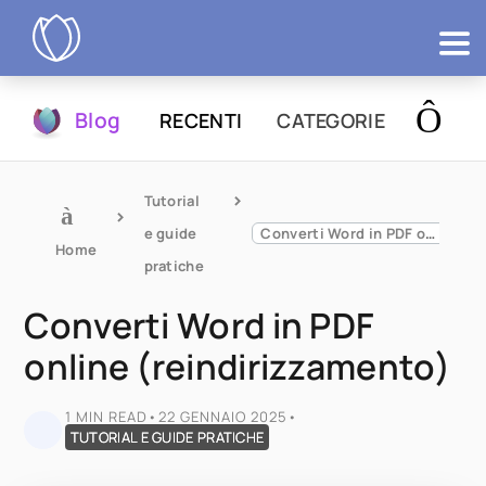
Prodotti
Blog
RECENTI
CATEGORIE
Prova
Tutorial 
e guide 
Converti Word in PDF online (reindirizzamento)
Home
pratiche
Converti Word in PDF
online (reindirizzamento)
1 MIN READ
•
22 GENNAIO 2025
•
TUTORIAL E GUIDE PRATICHE