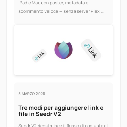
iPad e Mac con poster, metadata e
scorrimento veloce — senza server Plex,
senza PC di casa. Cosa ti offre questo
5 MARZO 2026
Tre modi per aggiungere link e
file in Seedr V2
Seedr V2 ricostruisce il flusso di aggiunta al