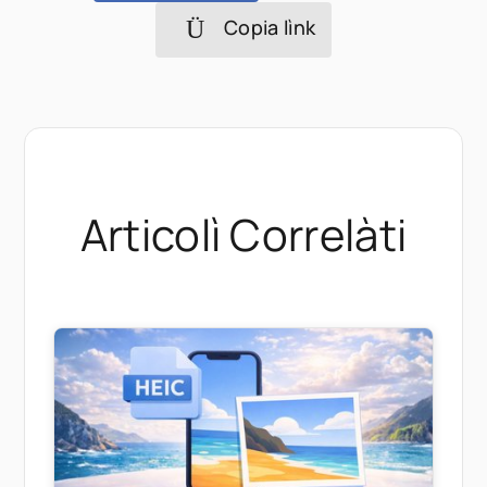
Copia lìnk
Articolì Correlàti