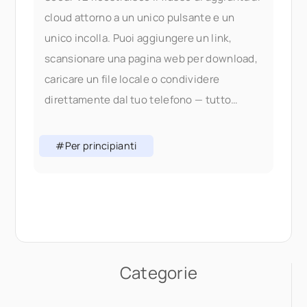
cloud attorno a un unico pulsante e un
unico incolla. Puoi aggiungere un link,
scansionare una pagina web per download,
caricare un file locale o condividere
direttamente dal tuo telefono — tutto
senza cambiare scheda. Perché abbiamo
cambiato il flusso di aggiunta In V1,
#Per principianti
aggiungere contenuti significava scegliere
il giusto
Categorie