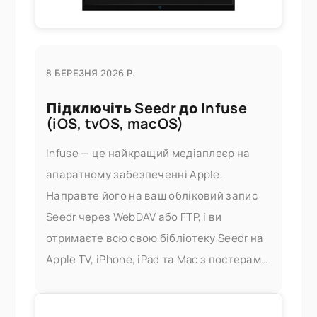
8 БЕРЕЗНЯ 2026 Р.
Підключіть Seedr до Infuse
(iOS, tvOS, macOS)
Infuse — це найкращий медіаплеєр на
апаратному забезпеченні Apple.
Направте його на ваш обліковий запис
Seedr через WebDAV або FTP, і ви
отримаєте всю свою бібліотеку Seedr на
Apple TV, iPhone, iPad та Mac з постерами,
метаданими та швидким
перемотуванням — без сервера Plex, без