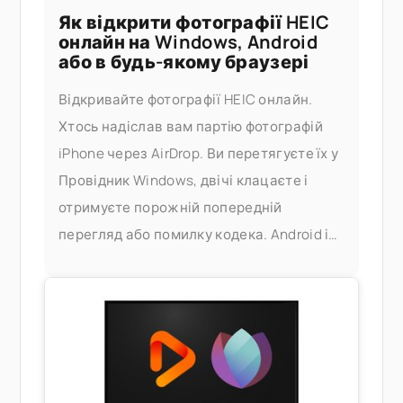
Як відкрити фотографії HEIC
онлайн на Windows, Android
або в будь-якому браузері
Відкривайте фотографії HEIC онлайн.
Хтось надіслав вам партію фотографій
iPhone через AirDrop. Ви перетягуєте їх у
Провідник Windows, двічі клацаєте і
отримуєте порожній попередній
перегляд або помилку кодека. Android і
Windows не завжди коректно
обробляють HEIC, а офіційне рішення —
встановлення розширень HEIF від Apple
або купівля стороннього