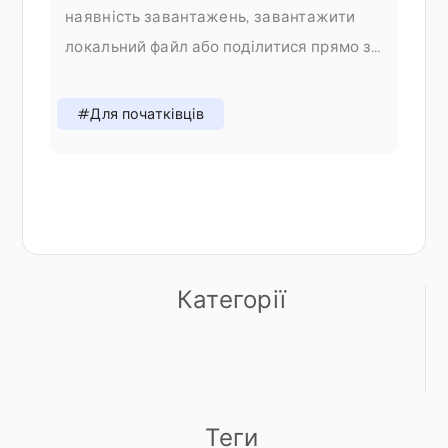
наявність завантажень, завантажити
локальний файл або поділитися прямо зі
свого телефону — і все це без
перемикання вкладок. Чому ми змінили
#Для початківців
процес додавання У V1 додавання
контенту означало вибір правильного
Категорії
Теги