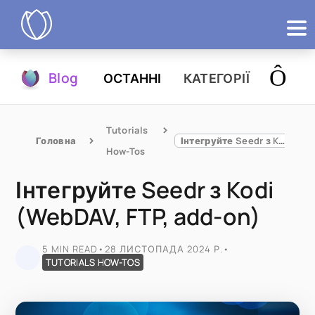
Продукти
Blog
ОСТАННІ
КАТЕГОРІЇ
Спробувати
Tutorials 
Головна
Інтегруйте Seedr з Kodi (WebDAV, FTP, add-on)
How-Tos
Інтегруйте Seedr з Kodi
(WebDAV, FTP, add-on)
5 MIN READ
•
28 ЛИСТОПАДА 2024 Р.
•
TUTORIALS HOW-TOS