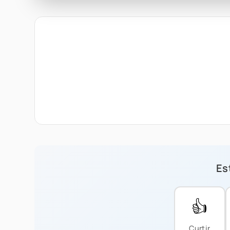
Est
👍
Curtir