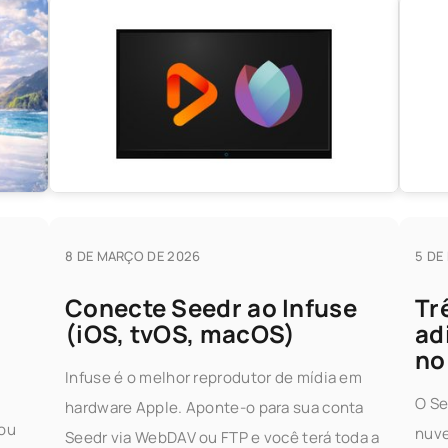
8 DE MARÇO DE 2026
5 DE
Conecte Seedr ao Infuse
Tr
(iOS, tvOS, macOS)
ad
r
no
Infuse é o melhor reprodutor de mídia em
O Se
hardware Apple. Aponte-o para sua conta
iou
nuve
Seedr via WebDAV ou FTP e você terá toda a