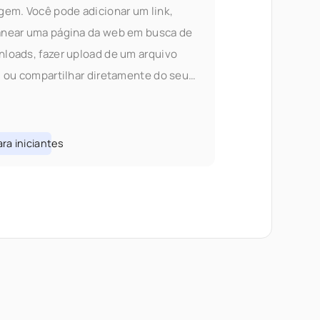
gem. Você pode adicionar um link,
near uma página da web em busca de
loads, fazer upload de um arquivo
l ou compartilhar diretamente do seu
fone — tudo sem trocar de abas. Por que
mos o fluxo de adição Na V1, adicionar
eúdo significava escolher o certo
ra iniciantes