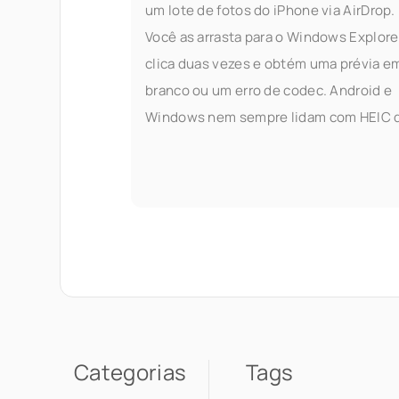
um lote de fotos do iPhone via AirDrop.
Você as arrasta para o Windows Explore
clica duas vezes e obtém uma prévia e
branco ou um erro de codec. Android e
Windows nem sempre lidam com HEIC 
forma limpa, e a correção oficial — insta
as extensões HEIF da Apple, ou compra
de terceiros
Categorias
Tags