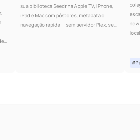
cola
sua biblioteca Seedr na Apple TV, iPhone,
r,
esca
iPad e Mac com pôsteres, metadata e
m
down
navegação rápida — sem servidor Plex, sem
loca
PC doméstico. O que isso oferece
de
tele
lar
muda
r um
cont
#Pa