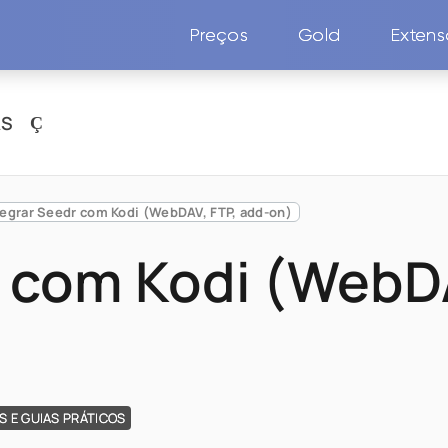
Preços
Gold
Exten
AS
tegrar Seedr com Kodi (WebDAV, FTP, add-on)
r com Kodi (WebDA
S E GUIAS PRÁTICOS