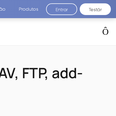
são
Produtos
Entrar
Testár
V, FTP, add-