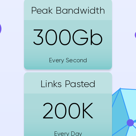
Peak Bandwidth
300Gb
Every Second
Links Pasted
200K
Every Day