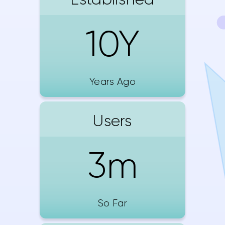
10Y
Years Ago
Users
3m
So Far