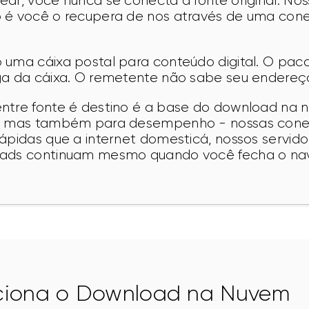
dr, você nuncá se conecta a fonte original. Nos
 é você o recupera de nos através de uma con
uma cáixa postal para conteúdo digital. O paco
ga da cáixa. O remetente não sabe seu endereço
ntre fonte é destino é a base do download na n
e, mas também para desempenho - nossas cone
ápidas que a internet domesticá, nossos servid
oads continuam mesmo quando você fecha o na
iona o Download na Nuvem