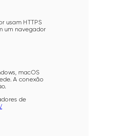
dor usam HTTPS 
com um navegador 
indows, macOS 
rede. A conexão 
áo.
adores de 
V