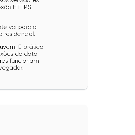
sos servidores 
exão HTTPS 
te vai para a 
 residencial.
uvem. E prático 
xões de data 
ores funcionam 
vegador.