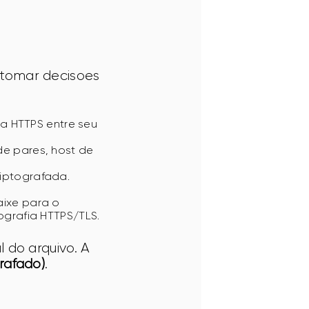
tomar decisoes 
ia HTTPS entre seu
de pares, host de
iptografada.
ixe para o
ografia HTTPS/TLS.
do arquivo. A 
rafado)
.