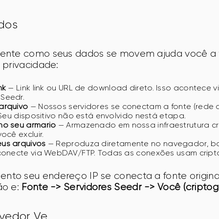
dos
ente como seus dados se movem ajuda você a 
 privacidade:
nk
— Link link ou URL de download direto. Isso acontece v
Seedr.
arquivo
— Nossos servidores se conectam a fonte (rede 
. Seu dispositivo não está envolvido nestá etapa.
no seu armario
— Armazenado em nossa infraestrutura cr
ocê excluir.
us arquivos
— Reproduza diretamente no navegador, ba
 conecte via WebDAV/FTP. Todas as conexões usam cript
o seu endereço IP se conecta a fonte original 
o e: 
Fonte -> Servidores Seedr -> Você (criptog
vedor Ve