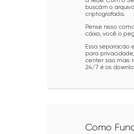
a rede. Com o See
buscám o arquivo
criptografada.
Pense nisso como 
cáixa, você o pe
Essa separacáo e
para privacidad
center sao mais r
24/7 é os downl
Como Func