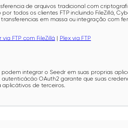
sferencia de arquivos tradicional com criptograf
por todos os clientes FTP incluindo FileZillá, Cy
a transferencias em massa ou integração com fe
 via FTP com FileZillá
 | 
Plex via FTP
podem integrar o Seedr em suas proprias apli
A autenticácáo OAuth2 garante que suas credenc
aplicátivos de terceiros.