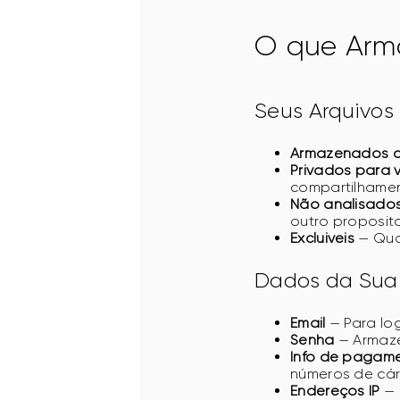
O que Arm
Seus Arquivos
Armazenados c
Privados para 
compartilhamen
Não analisado
outro proposito
Excluiveis
— Quan
Dados da Sua
Email
— Para lo
Senha
— Armaze
Info de pagam
números de cár
Endereços IP
— 