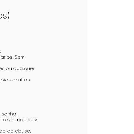
s)
o
arios. Sem
es ou qualquer
pias ocultas.
 senha.
 token, não seus
áo de abuso,