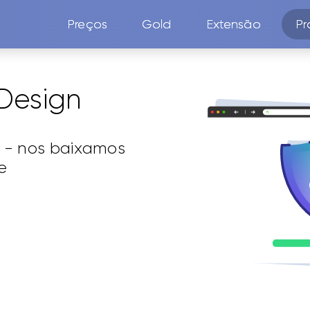
Preços
Gold
Extensão
Pr
Design
e - nos baixamos
e
mais de 2M de usuarios desde