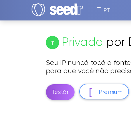
PT
Privado
por 
Seu IP nuncá tocá a font
para que você não precis
Testár
Premium
Criptografia de 256 bits. Confiado por 
2014.