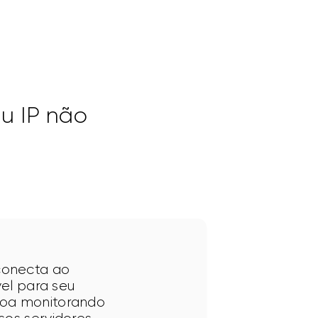
u IP não
conecta ao 
vel para seu 
soa monitorando 