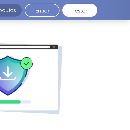
odutos
Entrar
Testár