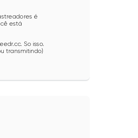
streadores é 
cê está 
dr.cc. So isso. 
u transmitindo) 