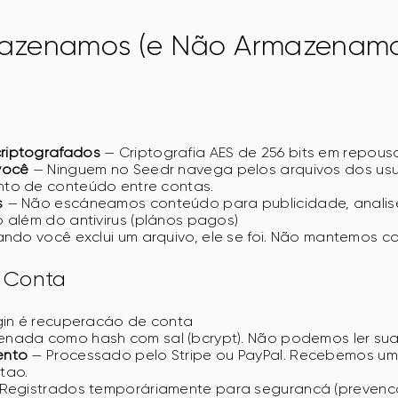
azenamos (e Não Armazenamo
riptografados
— Criptografia AES de 256 bits em repous
você
— Ninguem no Seedr navega pelos arquivos dos usu
to de conteúdo entre contas.
s
— Não escáneamos conteúdo para publicidade, analis
 além do antivirus (plános pagos)
do você exclui um arquivo, ele se foi. Não mantemos co
 Conta
gin é recuperacáo de conta
nada como hash com sal (bcrypt). Não podemos ler sua
ento
— Processado pelo Stripe ou PayPal. Recebemos um
tao.
Registrados temporáriamente para segurancá (prevenc