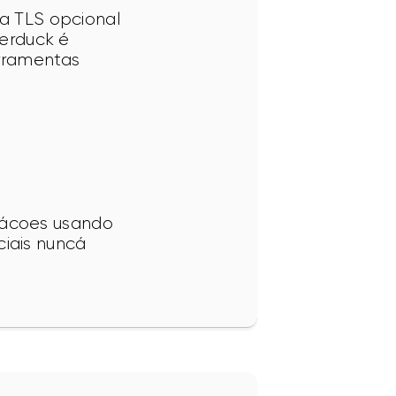
ia TLS opcional 
berduck é 
rramentas 
cácoes usando 
iais nuncá 