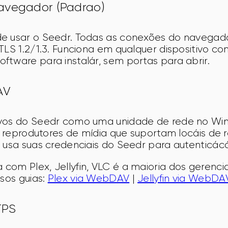
avegador (Padrao)
de usar o Seedr. Todas as conexões do navega
 TLS 1.2/1.3. Funciona em qualquer dispositivo 
tware para instalár, sem portas para abrir.
AV
ivos do Seedr como uma unidade de rede no W
ra reprodutores de mídia que suportam locáis de 
 usa suas credenciais do Seedr para autenticác
com Plex, Jellyfin, VLC é a maioria dos gerenci
sos guias: 
Plex via WebDAV
 | 
Jellyfin via WebDA
TPS