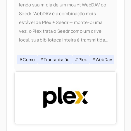
lendo sua mídia de um mount WebDAV do
Seedr. WebDAV é a combinação mais
estável de Plex + Seedr — monte-o uma
vez, o Plex trata o Seedr como um drive
local, sua biblioteca inteira é transmitida
sob demanda sem nada salvo em seu disco.
Se você é
#Como
#Transmissão
#Plex
#WebDav