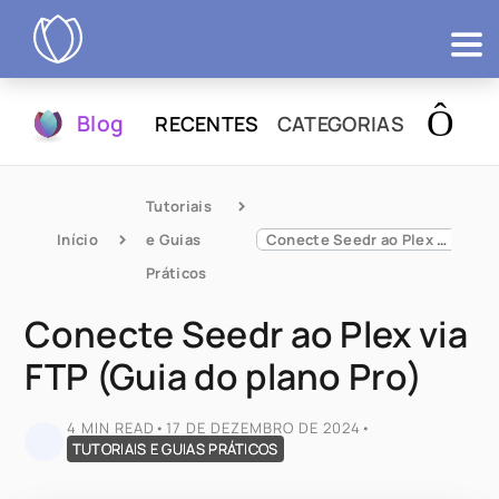
Produtos
Blog
RECENTES
CATEGORIAS
Testár
Tutoriais 
Início
e Guias 
Conecte Seedr ao Plex via FTP (Guia do plano Pro)
Práticos
Conecte Seedr ao Plex via
FTP (Guia do plano Pro)
4 MIN READ
•
17 DE DEZEMBRO DE 2024
•
TUTORIAIS E GUIAS PRÁTICOS