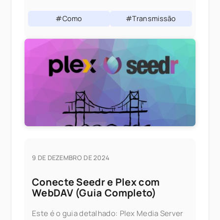
partir do seu computador. Uma vez
instalado, ele se comporta como qualquer
#Como
#Transmissão
outro canal Roku
9 DE DEZEMBRO DE 2024
Conecte Seedr e Plex com
WebDAV (Guia Completo)
Este é o guia detalhado: Plex Media Server