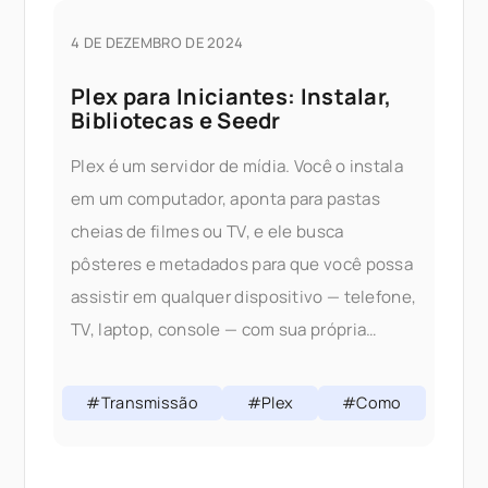
4 DE DEZEMBRO DE 2024
Plex para Iniciantes: Instalar,
Bibliotecas e Seedr
Plex é um servidor de mídia. Você o instala
em um computador, aponta para pastas
cheias de filmes ou TV, e ele busca
pôsteres e metadados para que você possa
assistir em qualquer dispositivo — telefone,
TV, laptop, console — com sua própria
biblioteca. Este guia orienta um iniciante
completo através
#Transmissão
#Plex
#Como