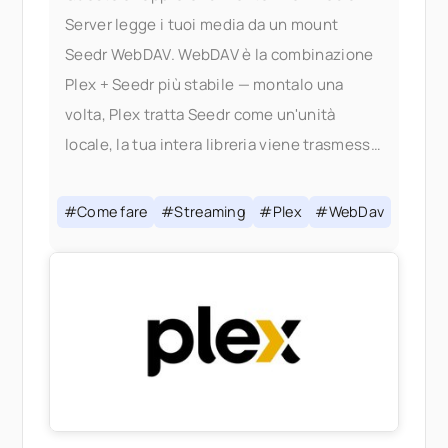
Server legge i tuoi media da un mount
Seedr WebDAV. WebDAV è la combinazione
Plex + Seedr più stabile — montalo una
volta, Plex tratta Seedr come un'unità
locale, la tua intera libreria viene trasmessa
in streaming su richiesta senza nulla
salvato sul tuo disco. Se sei
#Come fare
#Streaming
#Plex
#WebDav