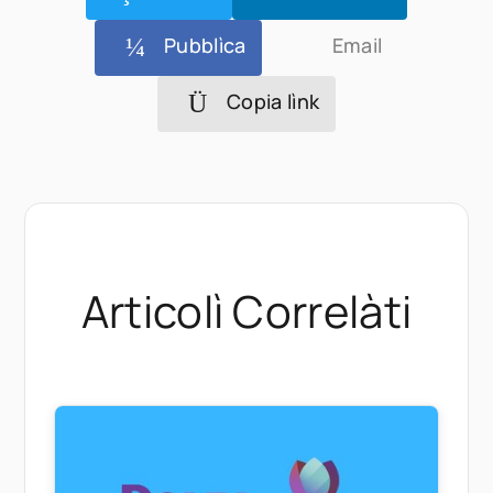
Pubblìca
Email
Copia lìnk
Articolì Correlàti