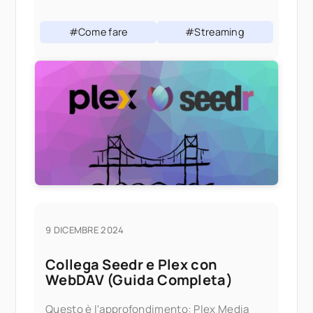
volta installato, si comporta come qualsiasi
altro canale Roku
#Come fare
#Streaming
9 DICEMBRE 2024
Collega Seedr e Plex con
WebDAV (Guida Completa)
Questo è l'approfondimento: Plex Media