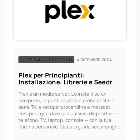
4 DICEMBRE 2024
TUTORIAL E GUIDE PRATICHE
Plex per Principianti:
Installazione, Librerie e Seedr
Plex è un media server. Lo installi su un
computer, lo punti a cartelle piene di film o
serie TV, e recupera locandine e metadati
così puoi guardare su qualsiasi dispositivo —
telefono, TV, laptop, console — con la tua
libreria personale. Questa guida accompagna
un principiante completo attraverso