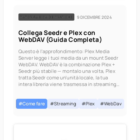
9 DICEMBRE 2024
TUTORIAL E GUIDE PRATICHE
Collega Seedr e Plex con
WebDAV (Guida Completa)
Questo è l'approfondimento: Plex Media
Server legge i tuoi media da un mount Seedr
WebDAV. WebDAV è la combinazione Plex +
Seedr più stabile — montalo una volta, Plex
tratta Seedr come un'unità locale, la tua
intera libreria viene trasmessa in streaming
su richiesta senza nulla salvato sul tuo disco.
Se sei
#Come fare
#Streaming
#Plex
#WebDav