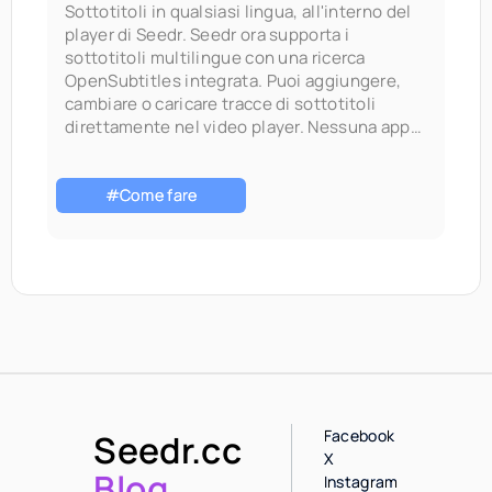
Sottotitoli in qualsiasi lingua, all'interno del
player di Seedr. Seedr ora supporta i
sottotitoli multilingue con una ricerca
OpenSubtitles integrata. Puoi aggiungere,
cambiare o caricare tracce di sottotitoli
direttamente nel video player. Nessuna app
separata. Nessun riavvio del video. Nessun
problema con file di sottotitoli separati.
Questa funzionalità è disponibile in
#Come fare
Facebook
Seedr.cc
X
Blog
Instagram