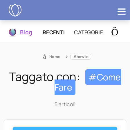
Prodotti
Blog
RECENTI
CATEGORIE
Prova
Home
#howto
Taggato con:
#Come
Fare
5 articolì