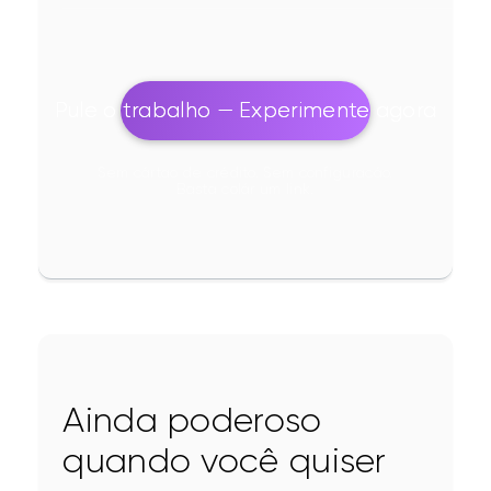
Pule o trabalho — Experimente agora
Sem cártao de crédito. Sem configuracáo.
Basta colár um link.
Ainda poderoso
quando você quiser