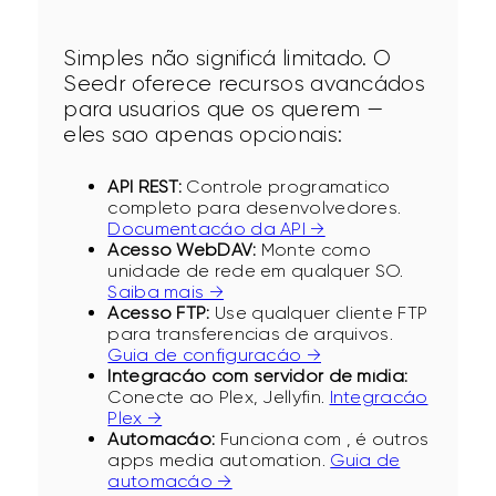
Simples não significá limitado. O 
Seedr oferece recursos avancádos 
para usuarios que os querem — 
eles sao apenas opcionais:
API REST:
Controle programatico
completo para desenvolvedores.
Documentacáo da API →
Acesso WebDAV:
Monte como
unidade de rede em qualquer SO.
Saiba mais →
Acesso FTP:
Use qualquer cliente FTP
para transferencias de arquivos.
Guia de configuracáo →
Integracáo com servidor de mídia:
Conecte ao Plex, Jellyfin.
Integracáo
Plex →
Automacáo:
Funciona com , é outros
apps media automation.
Guia de
automacáo →