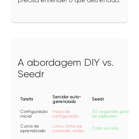
precisa entender o que deu errado.
A abordagem DIY vs.
Seedr
Servidor auto-
Tarefa
Seedr
gerenciado
Configuracáo
Horas de
30 segundos para
inicial
configuracáo
se cádastrar
Curva de
Linux, linha de
Colár um link
aprendizado
comando, redes