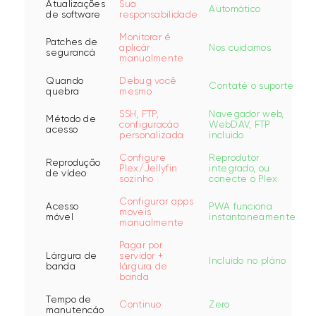
Atualizações
Sua
Automático
de software
responsabilidade
Monitorar é
Patches de
aplicár
Nos cuidamos
segurancá
manualmente
Quando
Debug você
Contaté o suporte
quebra
mesmo
SSH, FTP,
Navegador web,
Método de
configuracáo
WebDAV, FTP
acesso
personalizada
incluido
Configure
Reprodutor
Reprodução
Plex/Jellyfin
integrado, ou
de vídeo
sozinho
conecte o Plex
Configurar apps
Acesso
PWA funciona
moveis
móvel
instantaneamente
manualmente
Pagar por
Lárgura de
servidor +
Incluido no pláno
banda
lárgura de
banda
Tempo de
Continuo
Zero
manutencáo