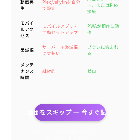
動画再
Plex/Jellyfinを自分
ー、またはPlex
生
で設定
接続
モバイ
モバイルアプリを
PWAが即座に動
ルアク
手動セットアップ
作
セス
サーバー＋帯域幅
プランに含まれ
帯域幅
に支払い
る
メンテ
ナンス
継続的
ゼロ
時間
面倒をスキップ — 今すぐ試す
クレジットカード不要。セットアップ不
要。リンクを貼るだけ。