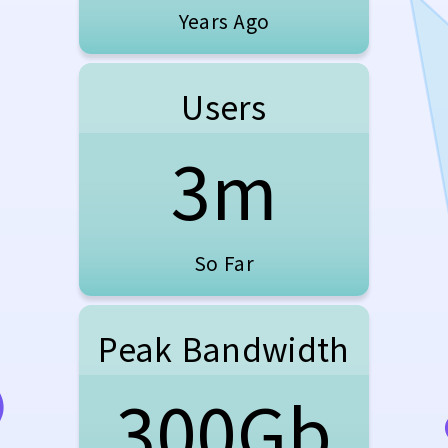
Years Ago
Users
3m
So Far
Peak Bandwidth
300Gb