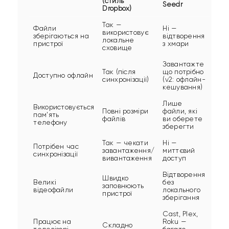
(стиль
Seedr
Dropbox)
Так —
Файли
Ні —
використовує
зберігаються на
відтворення
локальне
пристрої
з хмари
сховище
Завантажте
Так (після
що потрібно
Доступно офлайн
синхронізації)
(v2: офлайн-
кешування)
Лише
Використовується
Повні розміри
файли, які
пам'ять
файлів
ви оберете
телефону
зберегти
Так — чекати
Ні —
Потрібен час
завантаження/
миттєвий
синхронізації
вивантаження
доступ
Відтворення
Швидко
Великі
без
заповнюють
відеофайли
локального
пристрої
зберігання
Cast, Plex,
Працює на
Roku —
Складно