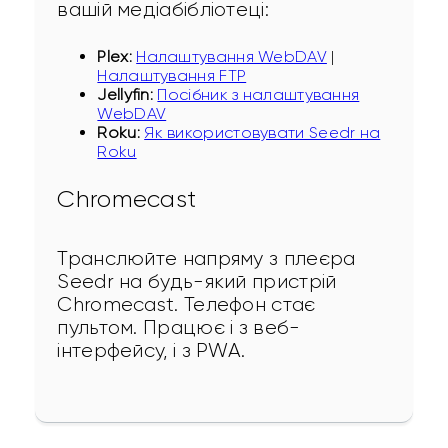
вашій медіабібліотеці:
Plex:
Налаштування WebDAV
|
Налаштування FTP
Jellyfin:
Посібник з налаштування
WebDAV
Roku:
Як використовувати Seedr на
Roku
Chromecast
Транслюйте напряму з плеєра 
Seedr на будь-який пристрій 
Chromecast. Телефон стає 
пультом. Працює і з веб-
інтерфейсу, і з PWA.