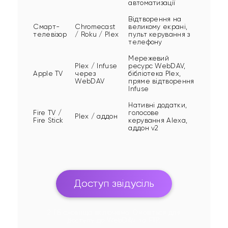
автоматизації
Відтворення на
Смарт-
Chromecast
великому екрані,
телевізор
/ Roku / Plex
пульт керування з
телефону
Мережевий
Plex / Infuse
ресурс WebDAV,
Apple TV
через
бібліотека Plex,
WebDAV
пряме відтворення
Infuse
Нативні додатки,
Fire TV /
голосове
Plex / аддон
Fire Stick
керування Alexa,
аддон v2
Доступ звідусіль
2 ГБ сховища включено. Оновіться для
доступу до WebDAV та FTP.