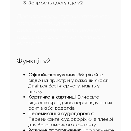
Запросіть доступ до v2
Преміум-користувачі отримують 
пріоритетний доступ. 
Безкоштовним користувачам 
надається доступ за наявності 
місткості.
Функції v2
Офлайн-кешування:
Зберігайте
відео на пристрій у бажаній якості.
Дивіться без інтернету, навіть у
літаку.
Картинка в картинці:
Виносьте
відеоплеєр під час перегляду інших
сайтів або додатків.
Перемикання аудіодоріжок:
Перемикайте аудіодоріжки в плеєрі
для багатомовного контенту.
Розумне продовження:
Продовжуйте