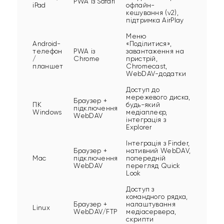
PWA із Safari
iPad
офлайн-
кешування (v2),
підтримка AirPlay
Меню
Android-
«Поділитися»,
телефон
PWA із
завантаження на
/
Chrome
пристрій,
планшет
Chromecast,
WebDAV-додатки
Доступ до
мережевого диска,
Браузер +
ПК
будь-який
підключення
Windows
медіаплеєр,
WebDAV
інтеграція з
Explorer
Інтеграція з Finder,
Браузер +
нативний WebDAV,
Mac
підключення
попередній
WebDAV
перегляд Quick
Look
Доступ з
командного рядка,
Браузер +
налаштування
Linux
WebDAV/FTP
медіасервера,
скрипти