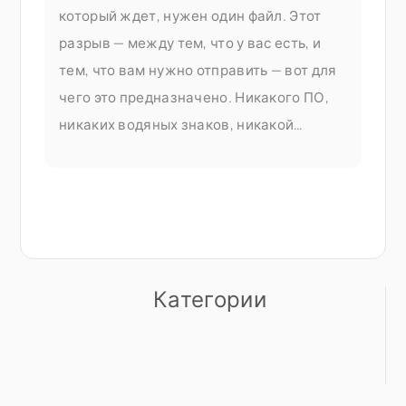
который ждет, нужен один файл. Этот
разрыв — между тем, что у вас есть, и
тем, что вам нужно отправить — вот для
чего это предназначено. Никакого ПО,
никаких водяных знаков, никакой
платной подписки, прежде чем вы
сможете сделать что-либо полезное.
Объединение PDF-файлов является
частью документа Seedr V2
Категории