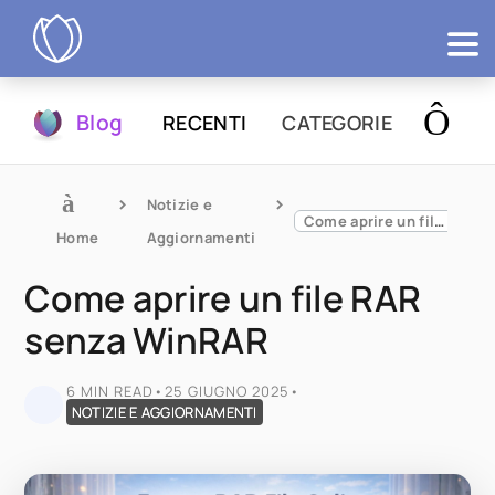
Prodotti
Blog
RECENTI
CATEGORIE
Prova
Notizie e 
Come aprire un file RAR senza WinRAR
Home
Aggiornamenti
Come aprire un file RAR
senza WinRAR
6 MIN READ
•
25 GIUGNO 2025
•
NOTIZIE E AGGIORNAMENTI