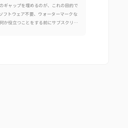
のギャップを埋めるのが、これの目的で
ソフトウェア不要、ウォーターマークな
何か役立つことをする前にサブスクリプ
ンの壁もありません。PDF結合はSeedr
のドキュメントの一部です。