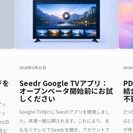
2026年5月21日
202
ジを
Seedr Google TVアプリ：
P
オープンベータ開始前にお試
結
しください
不
アッ
Google TV向けにSeedrアプリを開発しまし
3つ
アッ
た。来週一般公開されます。これにより、ま
は1
o25
もなくテレビでSeedrを開き、アカウントで
が持
を含む