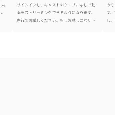
サインインし、キャストやケーブルなしで動
のそ
スペ
画をストリーミングできるようになります。
す。
とな
先行でお試しください。もしお試しになりた
し、
管理
い場合は
ショ
ま
V2
。