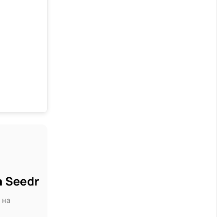
а Seedr
 на