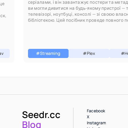
серіалами, і він завантажує постери та метад
це
ви могли дивитися на будь-якому пристрої — 
е
телевізорі, ноутбуці, консолі — зі своєю вла
ск,
бібліотекою. Цей посібник проведе повного 
через
av
#Streaming
#Plex
#H
Facebook
Seedr.cc
X
Blog
Instagram