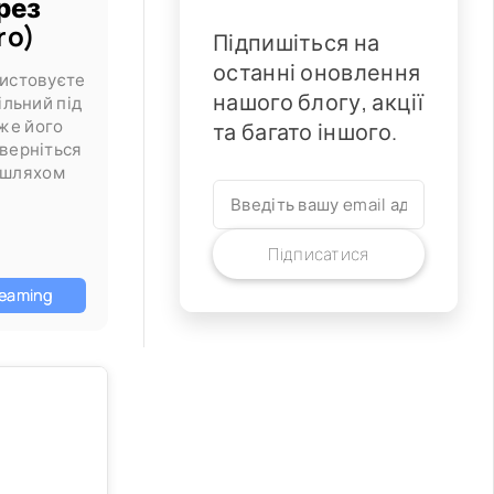
рез
ro)
Підпишіться на
останні оновлення
ристовуєте
нашого блогу, акції
ільний під
оже його
та багато іншого.
зверніться
 шляхом
Підписатися
eaming