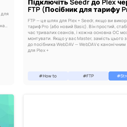
Підключіть Seedr до Plex че
FTP (Посібник для тарифу P
 для
FTP — це шлях для Plex + Seedr, якщо ви вико
анал
тариф Pro (або новий Basic). Він простий, стаб
час тривалих сеансів, і кожна основна ОС м
монтувати. Якщо у вас Master, замість цього 
до посібника WebDAV — WebDAV є канонічним
для Plex +
#How to
#FTP
#Str