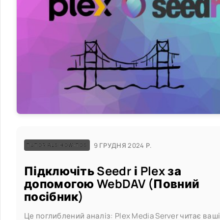
9 ГРУДНЯ 2024 Р.
TUTORIALS HOW-TOS
Підключіть Seedr і Plex за
допомогою WebDAV (Повний
посібник)
Це поглиблений аналіз: Plex Media Server читає ваш