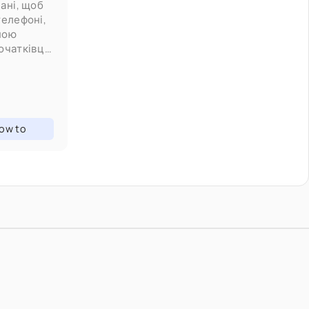
ані, щоб
телефоні,
сною
початківця
ow to