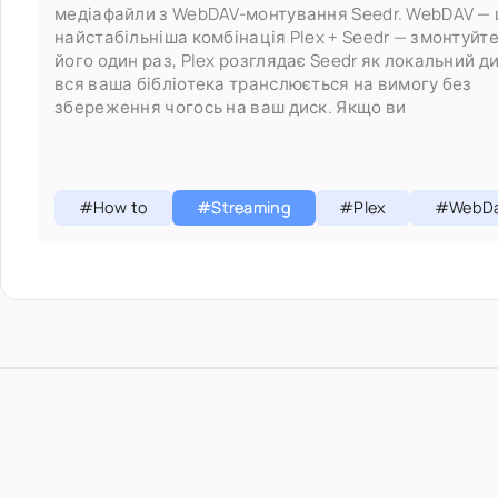
медіафайли з WebDAV-монтування Seedr. WebDAV — 
найстабільніша комбінація Plex + Seedr — змонтуйт
його один раз, Plex розглядає Seedr як локальний ди
вся ваша бібліотека транслюється на вимогу без
збереження чогось на ваш диск. Якщо ви
#How to
#Streaming
#Plex
#WebD