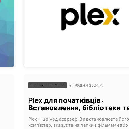
4 ГРУДНЯ 2024 Р.
TUTORIALS HOW-TOS
Plex для початківців:
Встановлення, бібліотеки т
Plex — це медіасервер. Ви встановлюєте його
комп'ютер, вказуєте на папки з фільмами або
і