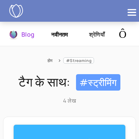
उत्पाद
Blog
नवीनतम
श्रेणियाँ
आज़माएं
होम
#Streaming
टैग के साथ:
#स्ट्रीमिंग
4 लेख