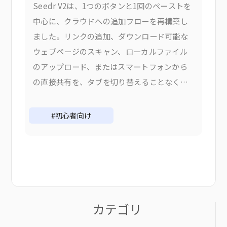
Seedr V2は、1つのボタンと1回のペーストを
中心に、クラウドへの追加フローを再構築し
ました。リンクの追加、ダウンロード可能な
ウェブページのスキャン、ローカルファイル
のアップロード、またはスマートフォンから
の直接共有を、タブを切り替えることなくす
べて行えます。なぜ追加フローを変更したの
か V1では、コンテンツを追加するには適切な
#初心者向け
ものを選択する必要がありました。
カテゴリ