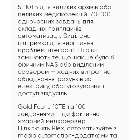
5-10ТБ для великих архівів або 
великих медіаколекцій. 70-100 
одночасних завдань для 
складних пайплайнів 
автоматизації. Виділена 
підтримка для вирішення 
проблем інтеграції. Ці рівні 
замінюють те, що інакше було б 
фізичним NAS або виділеним 
сервером — жодних витрат на 
обладнання, рахунків за 
електрику, обслуговування, і 
доступ звідусіль.
Gold Four з 10ТБ та 100 
завданнями — це фактично 
хмарний медіасервер. 
Підключіть Plex, автоматизуйте з 
media automation-додатками та 