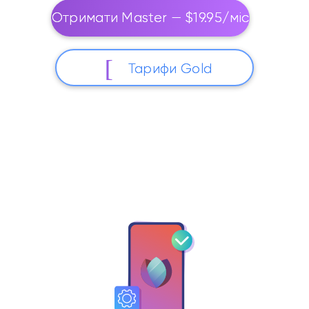
Отримати Master — $19.95/міс
Тарифи Gold
Понад 3М користувачів з 2014 року. WebDAV, FTP,
доступ до API включено.