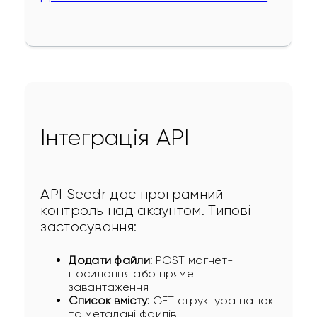
Інтеграція API
API Seedr дає програмний 
контроль над акаунтом. Типові 
застосування:
Додати файли:
POST магнет-
посилання або пряме
завантаження
Список вмісту:
GET структура папок
та метадані файлів