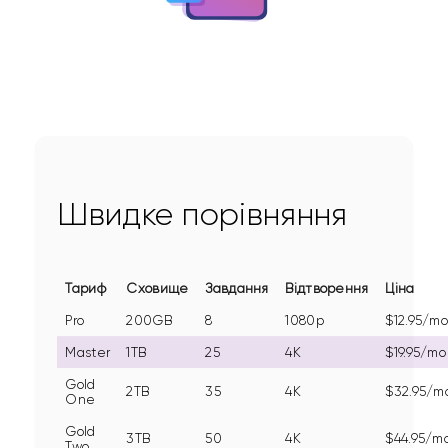
Швидке порівняння
Тариф
Сховище
Завдання
Відтворення
Ціна
Pro
200GB
8
1080p
$12.95/m
Master
1TB
25
4K
$19.95/mo
Gold
2TB
35
4K
$32.95/m
One
Gold
3TB
50
4K
$44.95/m
Two