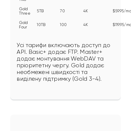
Gold
5TB
70
4K
$59.95/m
Three
Gold
10TB
100
4K
$119.95/m
Four
Усі тарифи включають доступ до 
API. Basic+ додає FTP. Master+ 
додає монтування WebDAV та 
пріоритетну чергу. Gold додає 
необмежені швидкості та 
виділену підтримку (Gold 3-4).